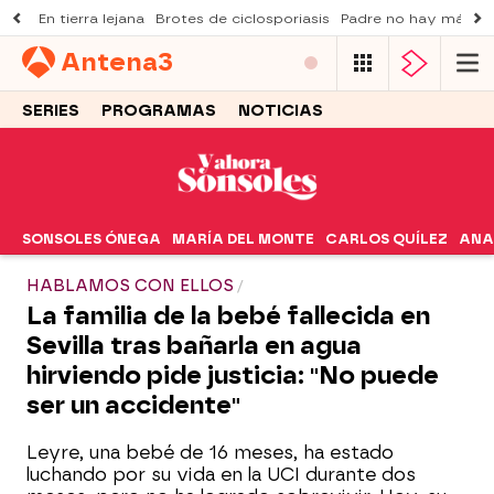
En tierra lejana
Brotes de ciclosporiasis
Padre no hay más q
Antena
3
SERIES
PROGRAMAS
NOTICIAS
SONSOLES ÓNEGA
MARÍA DEL MONTE
CARLOS QUÍLEZ
ANA
HABLAMOS CON ELLOS
La familia de la bebé fallecida en
Sevilla tras bañarla en agua
hirviendo pide justicia: "No puede
ser un accidente"
Leyre, una bebé de 16 meses, ha estado
luchando por su vida en la UCI durante dos