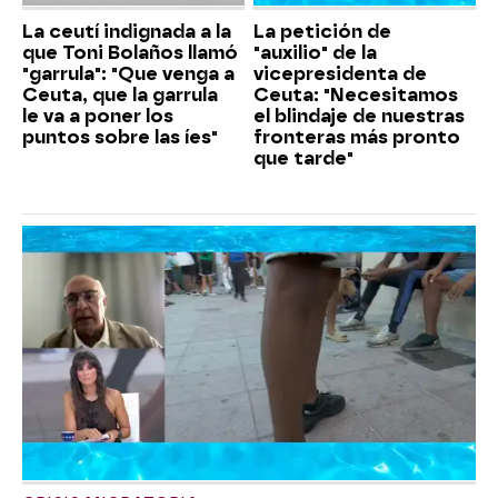
La ceutí indignada a la
La petición de
que Toni Bolaños llamó
"auxilio" de la
"garrula": "Que venga a
vicepresidenta de
Ceuta, que la garrula
Ceuta: "Necesitamos
le va a poner los
el blindaje de nuestras
puntos sobre las íes"
fronteras más pronto
que tarde"