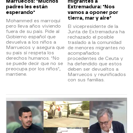
Marruecos: "Muchos
migrantes a
padres les están
Extremadura: "Nos
esperando"
vamos a oponer por
tierra, mar y aire"
Mohammed es marroquí
pero lleva años viviendo
El vicepresidente de la
fuera de su país. Pide al
Junta de Extremadura ha
Gobierno español que
rechazado el posible
devuelva a los niños a
traslado a la comunidad
Marruecos y asegura que
de menores migrantes no
su país sí respeta los
acompañados
derechos humanos. "No
procedentes de Ceuta y
se puede decir que no se
ha defendido que estos
preocupa por los niños",
deben ser devueltos a
mantiene.
Marruecos y reunificados
con sus familias.