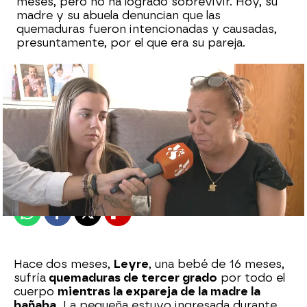
meses, pero no ha logrado sobrevivir. Hoy, su
madre y su abuela denuncian que las
quemaduras fueron intencionadas y causadas,
presuntamente, por el que era su pareja.
Sara Sanz Navarro
Publicado:
03 de junio de 2026, 17:14
Whatsapp
Facebook
X
Flipboard
Hace dos meses,
Leyre
, una bebé de 16 meses,
sufría
quemaduras de tercer grado
por todo el
cuerpo
mientras la expareja de la madre la
bañaba.
La pequeña estuvo ingresada durante