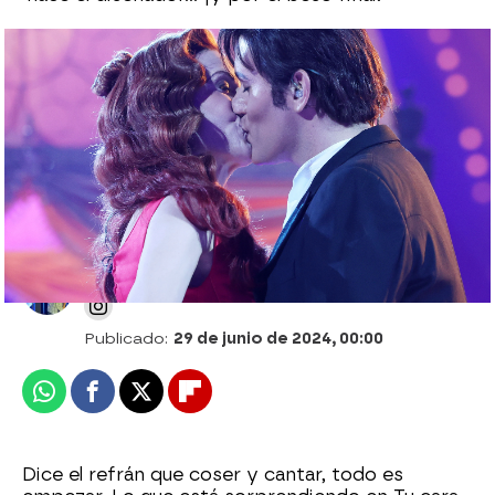
Faraónica primera Semifinal de Tu cara
me suena 11: encumbra a Julia Medina y
corona a Raoul Vázquez
Alberto Mendo
Publicado:
29 de junio de 2024, 00:00
Whatsapp
Facebook
X
Flipboard
Dice el refrán que coser y cantar, todo es