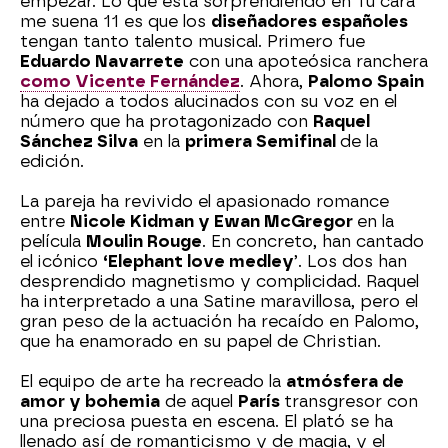
empezar. Lo que está sorprendiendo en Tu cara
me suena 11 es que los
diseñadores españoles
tengan tanto talento musical. Primero fue
Eduardo Navarrete
con una apoteósica ranchera
como Vicente Fernández
. Ahora,
Palomo Spain
ha dejado a todos alucinados con su voz en el
número que ha protagonizado con
Raquel
Sánchez Silva
en la
primera Semifinal
de la
edición.
La pareja ha revivido el apasionado romance
entre
Nicole Kidman y Ewan McGregor
en la
película
Moulin Rouge
. En concreto, han cantado
el icónico
‘Elephant love medley
’. Los dos han
desprendido magnetismo y complicidad. Raquel
ha interpretado a una Satine maravillosa, pero el
gran peso de la actuación ha recaído en Palomo,
que ha enamorado en su papel de Christian.
El equipo de arte ha recreado la
atmósfera de
amor y bohemia
de aquel
París
transgresor con
una preciosa puesta en escena. El plató se ha
llenado así de romanticismo y de magia, y el