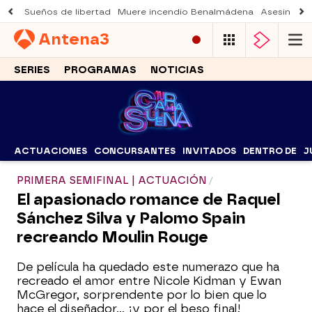
Sueños de libertad
Muere incendio Benalmádena
Asesinato a
Antena
3
SERIES
PROGRAMAS
NOTICIAS
ACTUACIONES
CONCURSANTES
INVITADOS
DENTRO DE
J
PRIMERA SEMIFINAL | ACTUACIÓN
El apasionado romance de Raquel
Sánchez Silva y Palomo Spain
recreando Moulin Rouge
De película ha quedado este numerazo que ha
recreado el amor entre Nicole Kidman y Ewan
McGregor, sorprendente por lo bien que lo
hace el diseñador… ¡y por el beso final!