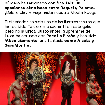
número ha terminado con final feliz: un
apasionadísimo beso entre Raquel y Palomo.
¡Dale al play y viaja hasta nuestro Moulin Rouge!
El diseñador ha sido una de las ilustres visitas que
ha recibido Tu cara me suena 11 en esta gala,
pero no la única. Justo antes,
Supremme de
Luxe
ha actuado con
Paca La Piraña
y han sido
‘Absolutamente’
una fantasía
como Alaska y
Sara Montiel
.
Con estética entre glam y discotequera, mucho
leopardo y dos culturistas posando con muy
poca ropa, ambas han sido puro show.
Supremme ha vuelto a demostrar su talento con
una imitación de 12, sumada a una caracterización
perfecta, y Paca ha estado soberbia como
Saritísima.
¡Una actuación para enmarcar!
Raquel Sánchez Silva
Temporada 11