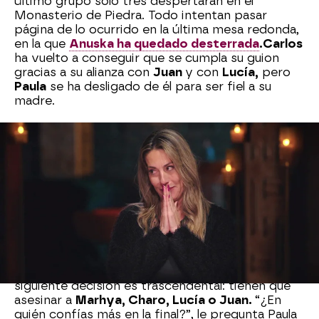
último grupo sólo tres despertarán en el
Monasterio de Piedra. Todo intentan pasar
página de lo ocurrido en la última mesa redonda,
en la que
Anuska ha quedado desterrada
.
Carlos
ha vuelto a conseguir que se cumpla su guion
gracias a su alianza con
Juan
y con
Lucía,
pero
Paula
se ha desligado de él para ser fiel a su
madre.
Antes del nuevo cónclave, la realidad es que la
confianza entre los traidores está rota. “Si me la
quiere jugar, yo también se la puedo jugar”,
asegura Paula. No sabe cuánto ha maniobrado
Carlos a sus espaldas, en conversaciones con
Juan y Lucía, a los que
ha contado el secreto de
que es hija de Anuska.
Sin embargo, al volver a verse a solas, se
felicitan por estar a sólo un paso de la victoria. Si
siguiente decisión es trascendental: tienen que
asesinar a
Marhya, Charo, Lucía o Juan.
“¿En
quién confías más en la final?”, le pregunta Paula