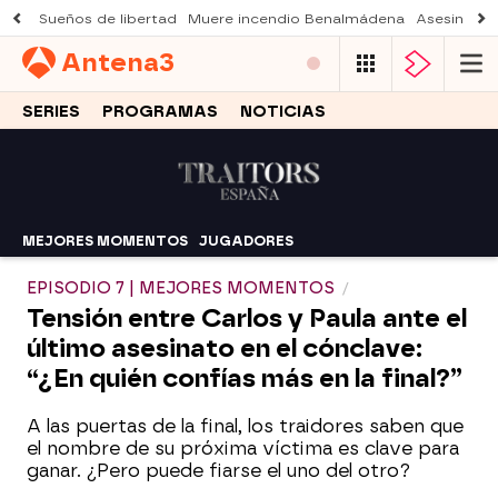
Sueños de libertad
Muere incendio Benalmádena
Asesinato a
Antena
3
SERIES
PROGRAMAS
NOTICIAS
MEJORES MOMENTOS
JUGADORES
EPISODIO 7 | MEJORES MOMENTOS
Tensión entre Carlos y Paula ante el
último asesinato en el cónclave:
“¿En quién confías más en la final?”
A las puertas de la final, los traidores saben que
el nombre de su próxima víctima es clave para
ganar. ¿Pero puede fiarse el uno del otro?