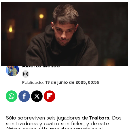
Carlos consigue el destierro de Anuska
sin el voto de Paula, que decide ser fiel a
su madre
Alberto Mendo
Publicado:
19 de junio de 2025, 00:55
Whatsapp
Facebook
X
Flipboard
Sólo sobreviven seis jugadores de
Traitors.
Dos
son traidores y cuatro son fieles, y de este