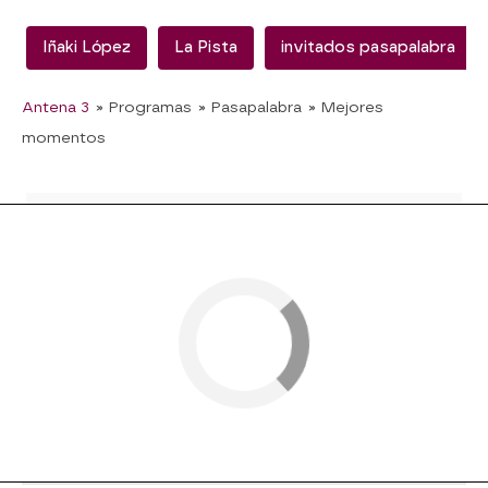
Iñaki López
La Pista
invitados pasapalabra
Antena 3
» Programas
» Pasapalabra
» Mejores
momentos