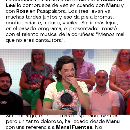
Lea
l lo comprueba de vez en cuando con
Manu
y
con
Rosa
en Pasapalabra. Los tres llevan ya
muchas tardes juntos y eso da pie a bromas,
confidencias e, incluso, vaciles. Sin ir más lejos,
en el pasado programa, el presentador ironizó
con el talento musical de la coruñesa: “Menos mal
que no eres cantautora”.
La anécdota se ha producido otra vez en La
Pista. Al llegar el duelo entre los concursantes,
Roberto
ha anunciado una canción de 1979 y no
se ha resistido a su autoguiño habitual en estos
casos: “Año en el que nació uno de los grandes
periodistas y comunicadores de este país”. Lo
que no se esperaba es que, más allá de las risas
del momento, el comentario le costara un zasca.
“¿Quién es ese?”, ha preguntado
Rosa
.
Sin embargo, el troleo más inesperado, cariñoso
pero un tanto doloroso, ha llegado desde
Manu
con una referencia a
Manel Fuentes
. No