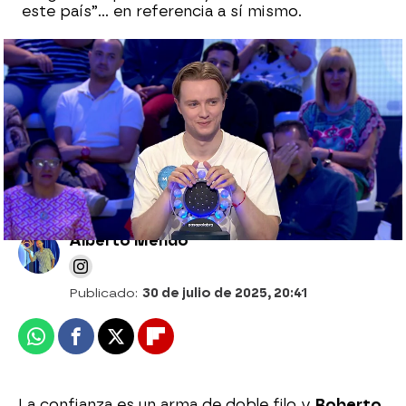
este país”… en referencia a sí mismo.
¿Podría haberse ahorrado un fallo? La
decisión de Rosa que le cuesta El Rosco y
volver a la Silla Azul
Alberto Mendo
Publicado:
30 de julio de 2025, 20:41
Whatsapp
Facebook
X
Flipboard
La confianza es un arma de doble filo y
Roberto