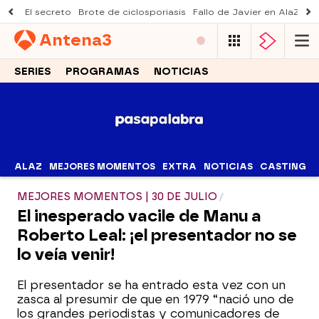
El secreto
Brote de ciclosporiasis
Fallo de Javier en AlaZ
Mu
Antena
3
SERIES
PROGRAMAS
NOTICIAS
ALAZ
MEJORES MOMENTOS
EXTRA
NOTICIAS
CASTING
MEJORES MOMENTOS | 30 DE JULIO
El inesperado vacile de Manu a
Roberto Leal: ¡el presentador no se
lo veía venir!
El presentador se ha entrado esta vez con un
zasca al presumir de que en 1979 “nació uno de
los grandes periodistas y comunicadores de