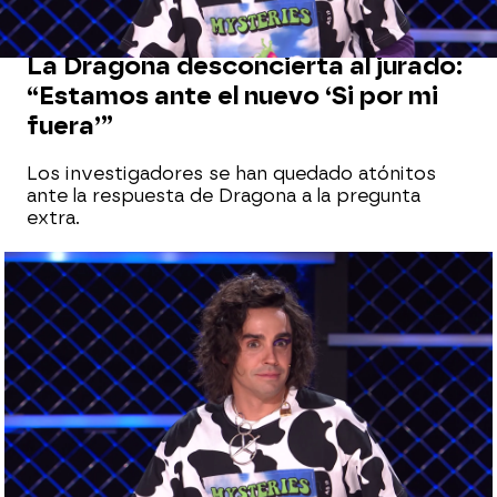
VALORACIONES | PROGRAMA 2
La Dragona desconcierta al jurado:
“Estamos ante el nuevo ‘Si por mi
fuera’”
Los investigadores se han quedado atónitos
ante la respuesta de Dragona a la pregunta
extra.
Todas las pistas de la Dragona de Mask
Singer 2
antena3.com
Madrid
Publicado:
31 de mayo de 2021, 23:33
Whatsapp
Facebook
X
Flipboard