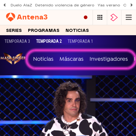
Duelo AlaZ
Detenido violencia de género
Yas verano
Creci
Antena
3
SERIES
PROGRAMAS
NOTICIAS
TEMPORADA 3
TEMPORADA 2
TEMPORADA 1
Noticias
Máscaras
Investigadores
Antena 3
» Programas
» Mask Singer
» Temporada 2
»
Máscaras
» Dragona