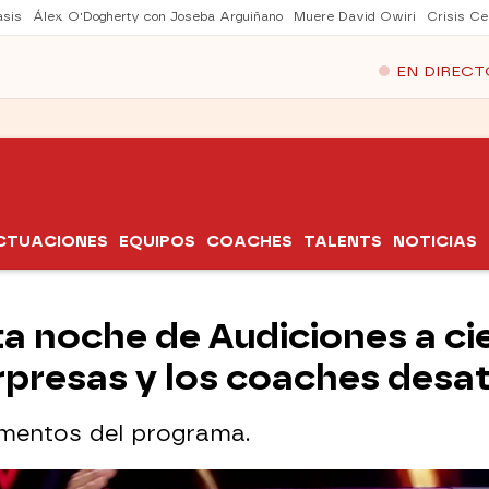
asis
Álex O'Dogherty con Joseba Arguiñano
Muere David Owiri
Crisis Ce
EN DIRECT
CTUACIONES
EQUIPOS
COACHES
TALENTS
NOTICIAS
ta noche de Audiciones a cie
rpresas y los coaches desa
omentos del programa.