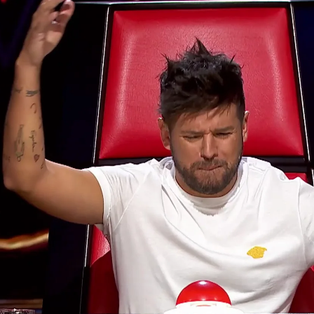
Whatsapp
Facebook
X
Flipboa
iciones a ciegas de
'
La Voz
'
ha puesto
vel de los talents que desfilan por el