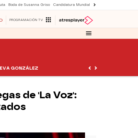
uta
Boda de Susanna Griso
Candidatura Mundial 2030
Laura Rozalen de S
O
PROGRAMACIÓN TV
EVA GONZÁLEZ
gas de 'La Voz':
tados