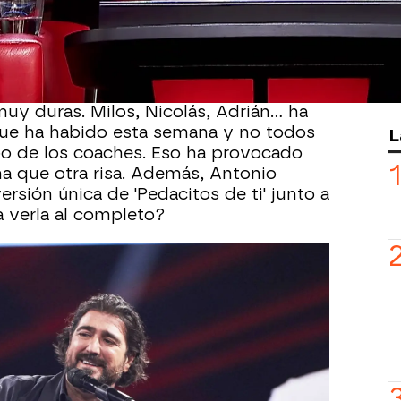
. Voces increíbles y mucho desparpajo
espectador que disfrutó con el
ozco, Laura Pausini y Luis Fonsi se han
y duras. Milos, Nicolás, Adrián... ha
que ha habido esta semana y no todos
L
po de los coaches. Eso ha provocado
na que otra risa. Además, Antonio
rsión única de 'Pedacitos de ti' junto a
a verla al completo?
res momentos de la cuarta noche de
La Voz' en el vídeo!