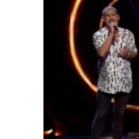
Alex Sellés
Madrid
Publicado:
20 de octubre de 2022, 10:54
La cuarta noche de Aud
de manifiesto el gran ni