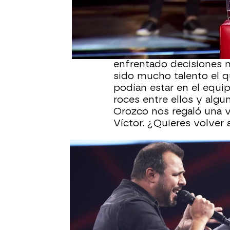
escenario del programa
han conquistado a cada 
espectáculo.
Pablo López, Antonio Or
enfrentado decisiones mu
sido mucho talento el 
podían estar en el equi
roces entre ellos y algu
Orozco nos regaló una ve
Víctor. ¿Quieres volver 
¡Revive los cinco mejo
Audiciones a ciegas de '
Audiciones a ciegas