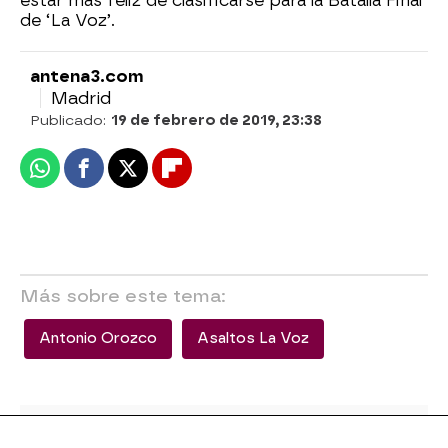
estar más feliz de clasificarse para la Batalla Final
de ‘La Voz’.
antena3.com
Madrid
Publicado:
19 de febrero de 2019, 23:38
Whatsapp
Facebook
X
Flipboard
Más sobre este tema:
Antonio Orozco
Asaltos La Voz