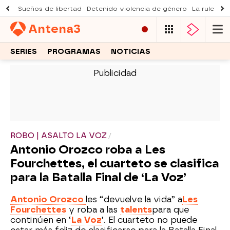
Sueños de libertad
Detenido violencia de género
La ruleta d
Antena
3
SERIES
PROGRAMAS
NOTICIAS
-
ROBO | ASALTO LA VOZ
Antonio Orozco roba a Les
Fourchettes, el cuarteto se clasifica
para la Batalla Final de ‘La Voz’
Antonio Orozco
les “devuelve la vida” a
Les
Fourchettes
y roba a las
talents
para que
continúen en ‘
La Voz
’. El cuarteto no puede