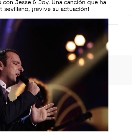
ó con Jesse & Joy. Una canción que ha
nt sevillano, ¡revive su actuación!
oz
Javi Moya La Voz
Antonio Orozco