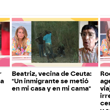
r
Beatriz, vecina de Ceuta:
Roc
la
"Un inmigrante se metió
ag
en mi casa y en mi cama"
via
irr
ce