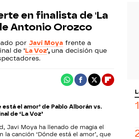
rte en finalista de 'La
 de Antonio Orozco
tado por
Javi Moya
frente a
inal de
'
La Voz
',
una decisión que
spectadores.
Whatsapp
Facebook
X
Flipboard
L
está el amor’ de Pablo Alborán vs.
nal de ‘La Voz’
, Javi Moya ha llenado de magia el
n la canción ‘Dónde está el amor’, que