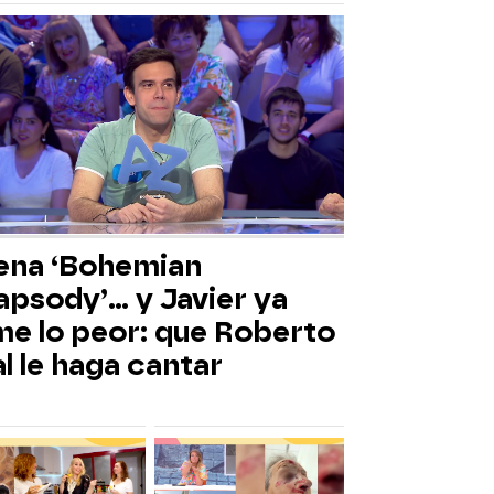
ena ‘Bohemian
psody’... y Javier ya
me lo peor: que Roberto
l le haga cantar