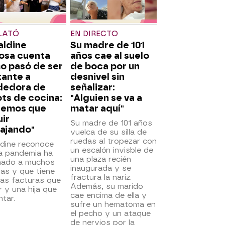
LATÓ
EN DIRECTO
aldine
Su madre de 101
osa cuenta
años cae al suelo
o pasó de ser
de boca por un
tante a
desnivel sin
dedora de
señalizar:
ts de cocina:
"Alguien se va a
nemos que
matar aquí"
ir
Su madre de 101 años
ajando"
vuelca de su silla de
ruedas al tropezar con
ldine reconoce
un escalón invisble de
la pandemia ha
una plaza recién
inado a muchos
inaugurada y se
tas y que tiene
fractura la nariz.
as facturas que
Además, su marido
 y una hija que
cae encima de ella y
ntar.
sufre un hematoma en
el pecho y un ataque
de nervios por la