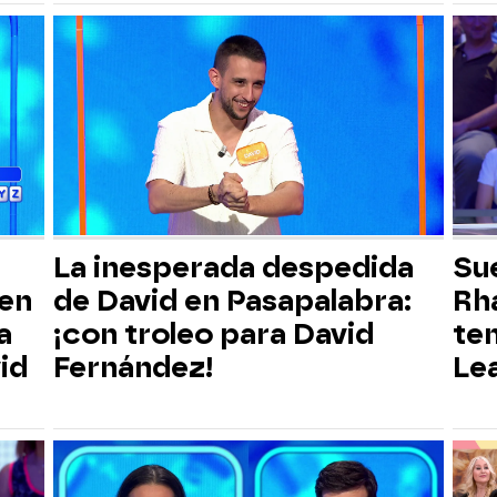
La inesperada despedida
Su
 en
de David en Pasapalabra:
Rha
a
¡con troleo para David
te
id
Fernández!
Lea