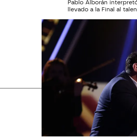
Pablo Alborán interpret
llevado a la Final al tale
Más sobre este tema:
la voz
Antonio Orozco coach La V