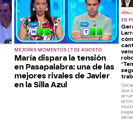
EN P
Ger
Larr
cóm
can
MEJORES MOMENTOS | 7 DE AGOSTO
ven
María dispara la tensión
robo
"Te
en Pasapalabra: una de las
segu
mejores rivales de Javier
trab
en la Silla Azul
Gera
que 
arru
artis
much
pagar
alime