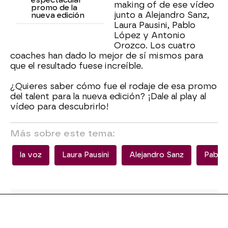
espectacular
making of de ese vídeo
promo de la
junto a Alejandro Sanz,
nueva edición
Laura Pausini, Pablo
López y Antonio
Orozco. Los cuatro
coaches han dado lo mejor de sí mismos para
que el resultado fuese increíble.
¿Quieres saber cómo fue el rodaje de esa promo
del talent para la nueva edición? ¡Dale al play al
vídeo para descubrirlo!
Más sobre este tema:
la voz
Laura Pausini
Alejandro Sanz
Pablo