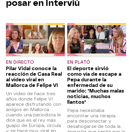
posar en Interviú
EN DIRECTO
EN PLATÓ
Pilar Vidal conoce la
El deporte sirvió
reacción de Casa Real
como vía de escape a
al vídeo viral en
Pepa durante la
Mallorca de Felipe VI
enfermedad de su
marido: "Muchas malas
Un vídeo de hace tres
noticias, muchos
años donde Felipe VI
llantos"
aparece disfrutando con
amigos en Mallorca
Pepa necesitaba
cuando una periodista le
encontrar una terapia
dice que es el rey más
para desconectar y
guapo de Europa, circula
desahogarse de toda la
y se hace muy viral en
angustia que sentía por la