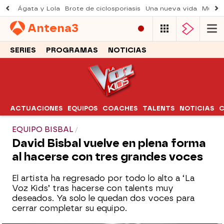
Ágata y Lola
Brote de ciclosporiasis
Una nueva vida
Muere 
Antena
3
SERIES
PROGRAMAS
NOTICIAS
ACTUACIONES
EQUIPOS
COACHES
TALENTS
NOTICIAS
C
EQUIPO BISBAL
David Bisbal vuelve en plena forma
al hacerse con tres grandes voces
El artista ha regresado por todo lo alto a ‘La
Voz Kids’ tras hacerse con talents muy
deseados. Ya solo le quedan dos voces para
cerrar completar su equipo.