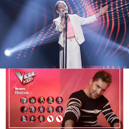
El coach también se ha hecho con la voz de
Paula Román
al pulsar en el último segundo y
darle una alegría a la joven. La tercera voz ha sido
la de
Cristina Cebrián
, por la que Bisbal ha tenido
que pelear con dos de sus compañeros hasta
que finalmente se la ha llevado a su equipo.
Tras sumar estas nuevas voces, David Bisbal ya
tiene en su equipo 13 talentos y, por tanto,
solo
le quedan dos
para cerrar su equipo.