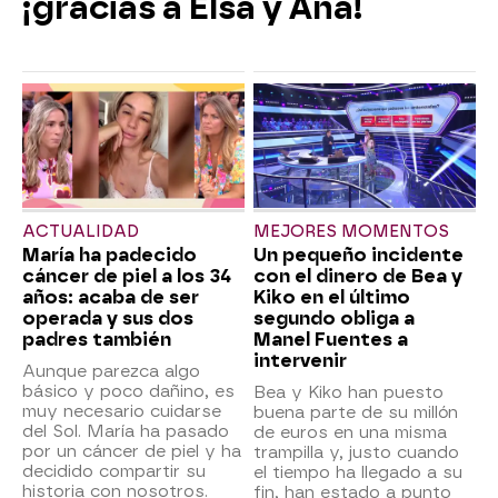
¡gracias a Elsa y Ana!
ACTUALIDAD
MEJORES MOMENTOS
María ha padecido
Un pequeño incidente
cáncer de piel a los 34
con el dinero de Bea y
años: acaba de ser
Kiko en el último
operada y sus dos
segundo obliga a
padres también
Manel Fuentes a
intervenir
Aunque parezca algo
básico y poco dañino, es
Bea y Kiko han puesto
muy necesario cuidarse
buena parte de su millón
del Sol. María ha pasado
de euros en una misma
por un cáncer de piel y ha
trampilla y, justo cuando
decidido compartir su
el tiempo ha llegado a su
historia con nosotros.
fin, han estado a punto