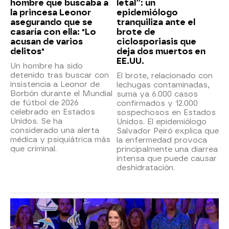
hombre que buscaba a
letal”: un
la princesa Leonor
epidemiólogo
asegurando que se
tranquiliza ante el
casaría con ella: "Lo
brote de
acusan de varios
ciclosporiasis que
delitos"
deja dos muertos en
EE.UU.
Un hombre ha sido
detenido tras buscar con
El brote, relacionado con
insistencia a Leonor de
lechugas contaminadas,
Borbón durante el Mundial
suma ya 6.000 casos
de fútbol de 2026
confirmados y 12.000
celebrado en Estados
sospechosos en Estados
Unidos. Se ha
Unidos. El epidemiólogo
considerado una alerta
Salvador Peiró explica que
médica y psiquiátrica más
la enfermedad provoca
que criminal.
principalmente una diarrea
intensa que puede causar
deshidratación.