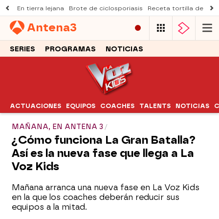
En tierra lejana
Brote de ciclosporiasis
Receta tortilla de pist
Antena
3
SERIES
PROGRAMAS
NOTICIAS
ACTUACIONES
EQUIPOS
COACHES
TALENTS
NOTICIAS
C
MAÑANA, EN ANTENA 3
¿Cómo funciona La Gran Batalla?
Así es la nueva fase que llega a La
Voz Kids
Mañana arranca una nueva fase en La Voz Kids
en la que los coaches deberán reducir sus
equipos a la mitad.