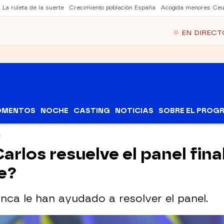
La ruleta de la suerte
Crecimiento población España
Acogida menores Ceu
EN DIRECT
OMENTOS
NOCHE
CASTING
NOTICIAS
SOBRE EL PROG
 Carlos resuelve el panel fin
he?
nca le han ayudado a resolver el panel.