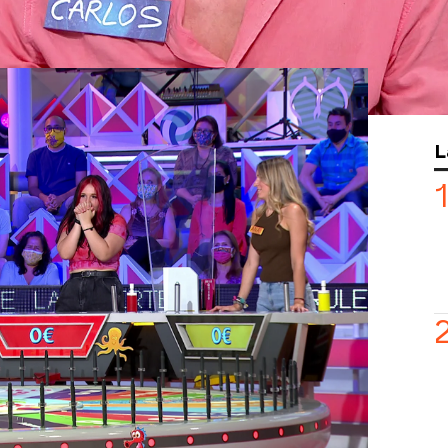
 ‘Ayuda final’ de Blanca le han
uí.
do ha sido muy veraniego: sobre
 que podemos encontrar en las costas.
en de primeras, aunque en la segunda
L
n poco los nervios y eso ha puesto algo
r el ansiado coche? ¡Mira el vídeo y
!