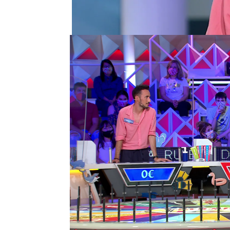
Un ‘Supercomodín’ y una
facilitado llegar hasta aq
El panel que le ha toca
accidentes geográficos
Él los ha sabido ver bi
palabra le han fallado u
de suspense.
¿Habrá logrado consegui
encontrarás la respuesta