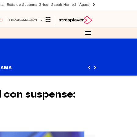
ta
Boda de Susanna Griso
Sabah Hamed
Ágata y Lola
Suri y Tom Cruise
O
PROGRAMACIÓN TV
RAMA
al con suspense: