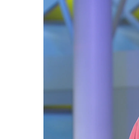
antena3.com
Madrid
Publicado:
13 de agosto de 2021, 15:02
Pese a todo lo que ha p
Carlos quien ha pasado al