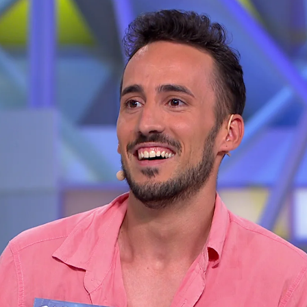
Whatsapp
Facebook
X
Flipboa
eleado Blanca, ha sido finalmente
 panel final de ‘La ruleta de la suerte’.