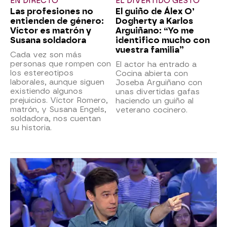
EN DIRECTO
EL DIVERTIDO GESTO
Las profesiones no
El guiño de Álex O’
entienden de género:
Dogherty a Karlos
Víctor es matrón y
Arguiñano: “Yo me
Susana soldadora
identifico mucho con
vuestra familia”
Cada vez son más
personas que rompen con
El actor ha entrado a
los estereotipos
Cocina abierta con
laborales, aunque siguen
Joseba Arguiñano con
existiendo algunos
unas divertidas gafas
prejuicios. Víctor Romero,
haciendo un guiño al
matrón, y Susana Engels,
veterano cocinero.
soldadora, nos cuentan
su historia.