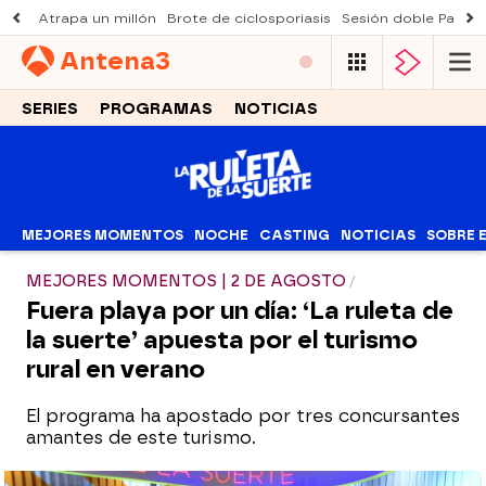
Atrapa un millón
Brote de ciclosporiasis
Sesión doble Padre
Antena
3
SERIES
PROGRAMAS
NOTICIAS
MEJORES MOMENTOS
NOCHE
CASTING
NOTICIAS
SOBRE 
MEJORES MOMENTOS | 2 DE AGOSTO
Fuera playa por un día: ‘La ruleta de
la suerte’ apuesta por el turismo
rural en verano
El programa ha apostado por tres concursantes
amantes de este turismo.