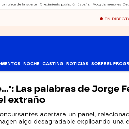
La ruleta de la suerte
Crecimiento población España
Acogida menores Ceu
EN DIRECT
OMENTOS
NOCHE
CASTING
NOTICIAS
SOBRE EL PROG
..": Las palabras de Jorge 
el extraño
ncursantes acertara un panel, relacionado
magen algo desagradable explicando una e