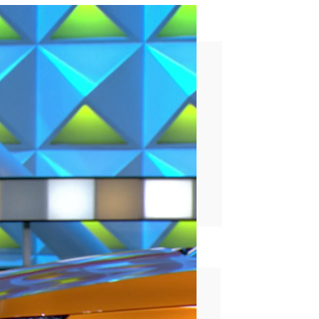
o que me saqué con él"
rd