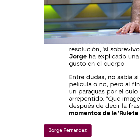
Uno de los paneles del 
películas, la pista que 
boy scouts'.
El concursante José ha 
mundo del cine. Después
resolución, 'si sobreviv
Jorge
ha explicado una 
gusto en el cuerpo.
Entre dudas, no sabía s
película o no, pero al f
un paraguas por el culo
arrepentido. "Que imagen
después de decir la fras
momentos de la 'Ruleta d
Jorge Fernández