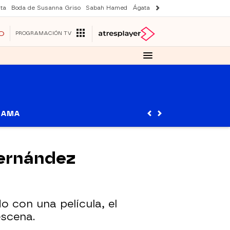
ta
Boda de Susanna Griso
Sabah Hamed
Ágata y Lola
Suri y Tom Cruise
O
PROGRAMACIÓN TV
RAMA
Fernández
 con una película, el
scena.