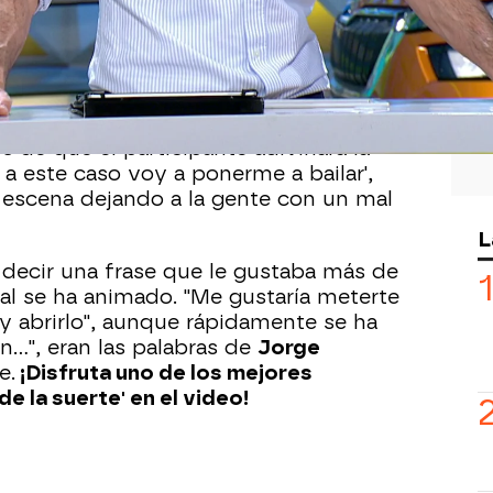
programa de hoy iba relacionado con
nos decía
Jorge Fernández
era 'el último
resuelto un panel que nos llevaba
 de que el participante adivinara la
o a este caso voy a ponerme a bailar',
escena dejando a la gente con un mal
L
i decir una frase que le gustaba más de
inal se ha animado. "Me gustaría meterte
 y abrirlo", aunque rápidamente se ha
...", eran las palabras de
Jorge
e.
¡Disfruta uno de los mejores
e la suerte' en el video!