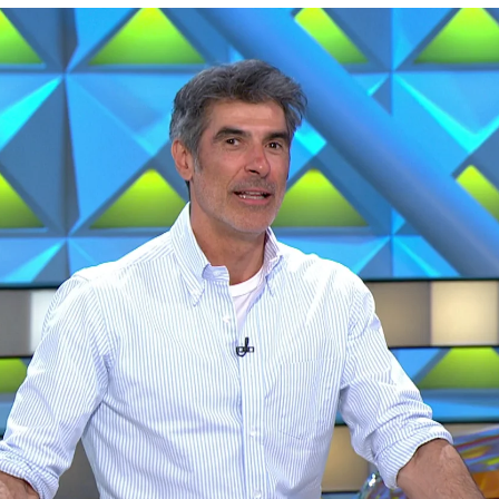
istina en recuerdo a su padre: "Es la última fot
Whatsapp
Facebook
X
Flipboa