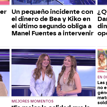
er
Un pequeño incidente con
¿Qu
el dinero de Bea y Kiko en
Dan
el último segundo obliga a
di
Manel Fuentes a intervenir
op
EN D
Las 
no 
géne
mat
MEJORES MOMENTOS
sol