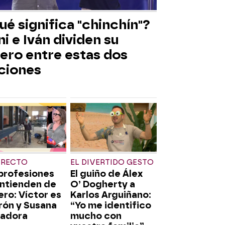
é significa "chinchín"?
i e Iván dividen su
nero entre estas dos
ciones
IRECTO
EL DIVERTIDO GESTO
profesiones
El guiño de Álex
entienden de
O’ Dogherty a
ro: Víctor es
Karlos Arguiñano:
rón y Susana
“Yo me identifico
dadora
mucho con