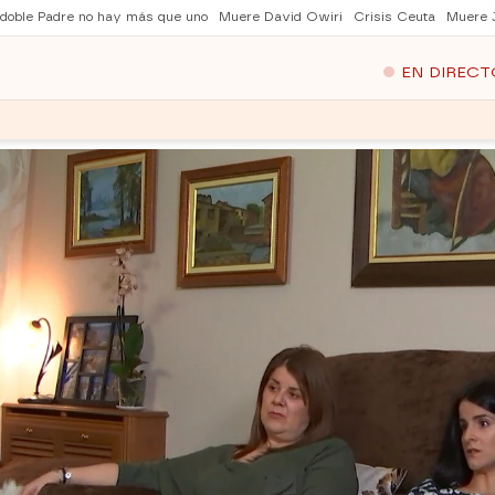
 doble Padre no hay más que uno
Muere David Owiri
Crisis Ceuta
Muere 
EN DIRECT