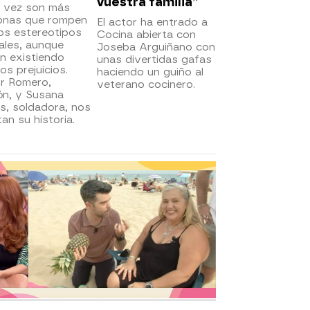
vuestra familia”
 vez son más
onas que rompen
El actor ha entrado a
os estereotipos
Cocina abierta con
ales, aunque
Joseba Arguiñano con
n existiendo
unas divertidas gafas
os prejuicios.
haciendo un guiño al
or Romero,
veterano cocinero.
ón, y Susana
s, soldadora, nos
an su historia.