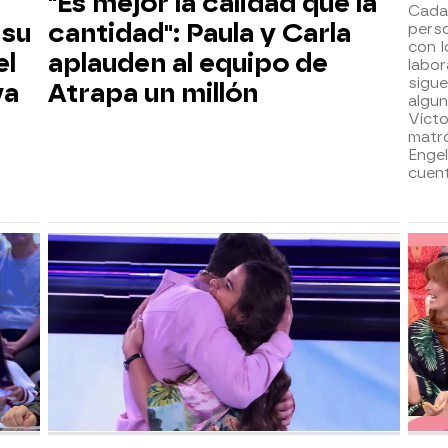
"Es mejor la calidad que la
Cada
 su
cantidad": Paula y Carla
pers
con l
el
aplauden al equipo de
labor
sigue
va
Atrapa un millón
algun
Víct
matr
Engel
cuent