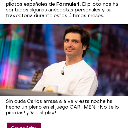
pilotos españoles de
Fórmula 1.
El piloto nos ha
contados algunas anécdotas personales y su
trayectoria durante estos últimos meses.
Como buen competitivo que es, se ha
propuesto ganar en el juego que han presentado
Trancas y Barrancas. Carlos junto a Pablo Motos
ha tenido que adivinar los deportistas que se
escondían tras la fotografía de un coche.
Destacamos que ha tardado menos de 5
segundos en reconocer la fotografía de su
padre: "El pelo ha sido revelador" afirma el
deportista. Y como era de esperarse ¡ha
acertado en todas las oportunidades!
Sin duda Carlos arrasa allá va y esta noche ha
hecho un pleno en el juego CAR- MEN. ¡No te lo
pierdas! ¡Dale al play!