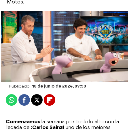
Motos.
Disfruta de la entrevista completa a
Carlos Sainz Jr. en El Hormiguero
Jennifer Severiche
Publicado:
18 de junio de 2024, 09:50
Whatsapp
Facebook
X
Flipboard
Comenzamos
la semana por todo lo alto con la
llegada de
¡Carlos Sainz!
uno de los mejores