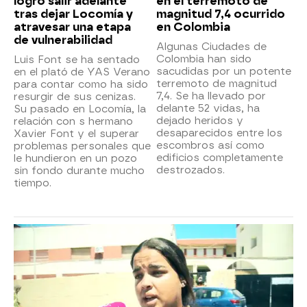
logró salir adelante
en el terremoto de
tras dejar Locomía y
magnitud 7,4 ocurrido
atravesar una etapa
en Colombia
de vulnerabilidad
Algunas Ciudades de
Colombia han sido
Luis Font se ha sentado
sacudidas por un potente
en el plató de YAS Verano
terremoto de magnitud
para contar como ha sido
7,4. Se ha llevado por
resurgir de sus cenizas.
delante 52 vidas, ha
Su pasado en Locomía, la
dejado heridos y
relación con s hermano
desaparecidos entre los
Xavier Font y el superar
escombros así como
problemas personales que
edificios completamente
le hundieron en un pozo
destrozados.
sin fondo durante mucho
tiempo.