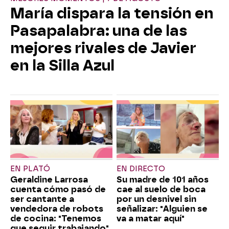
María dispara la tensión en
Pasapalabra: una de las
mejores rivales de Javier
en la Silla Azul
EN PLATÓ
EN DIRECTO
Geraldine Larrosa
Su madre de 101 años
cuenta cómo pasó de
cae al suelo de boca
ser cantante a
por un desnivel sin
vendedora de robots
señalizar: "Alguien se
de cocina: "Tenemos
va a matar aquí"
que seguir trabajando"