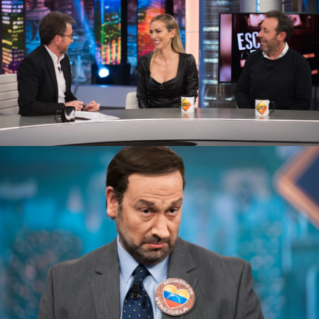
'José Luis Ábalos' da explicaciones de su
reunión con Delcy Rodríguez
Carlos Latre ha sorprendido a todos con una
magnífica caracterización del ministro de
Transportes, Movilidad y Agenda Urbana. El
colaborador de 'El Hormiguero 3.0' ha explicado,
metido en la piel de Ábalos, qué ocurrió con
Delcy Rodríguez.
Por otra parte, las risas se han desatado en el
plató al jugar a '
El teléfono escacharrado de
imitaciones
' en el que Josep Pedrerol y Robert
De Niro han sido los protagonistas indiscutibles.
Más sobre este tema:
El Hormiguero 3.0