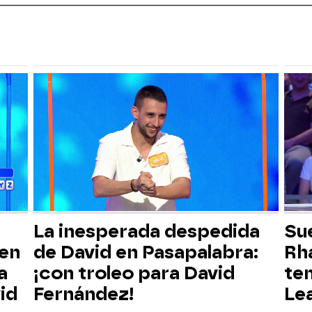
La inesperada despedida
Su
 en
de David en Pasapalabra:
Rha
a
¡con troleo para David
te
id
Fernández!
Lea