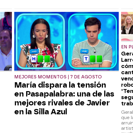
EN P
Ger
Larr
cóm
can
MEJORES MOMENTOS | 7 DE AGOSTO
ven
María dispara la tensión
robo
"Te
en Pasapalabra: una de las
segu
mejores rivales de Javier
trab
en la Silla Azul
Gera
que 
arru
artis