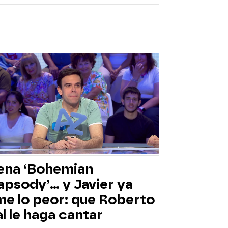
ena ‘Bohemian
psody’... y Javier ya
me lo peor: que Roberto
l le haga cantar