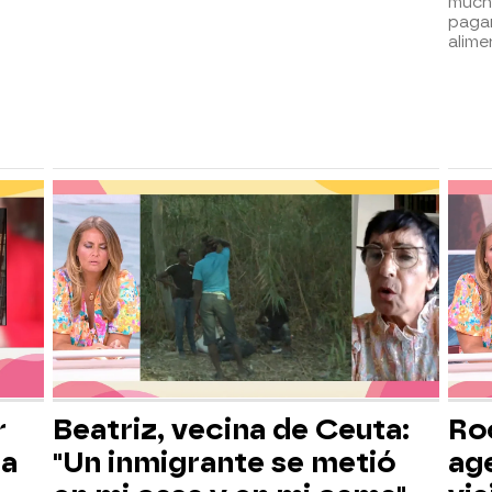
much
pagar
alime
r
Beatriz, vecina de Ceuta:
Roc
la
"Un inmigrante se metió
ag