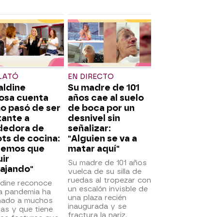
LATÓ
EN DIRECTO
aldine
Su madre de 101
osa cuenta
años cae al suelo
o pasó de ser
de boca por un
tante a
desnivel sin
dedora de
señalizar:
ts de cocina:
"Alguien se va a
nemos que
matar aquí"
ir
Su madre de 101 años
ajando"
vuelca de su silla de
ruedas al tropezar con
ldine reconoce
un escalón invisble de
la pandemia ha
una plaza recién
inado a muchos
inaugurada y se
tas y que tiene
fractura la nariz.