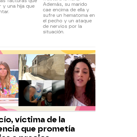
as facturas que
Además, su marido
 y una hija que
cae encima de ella y
ntar.
sufre un hematoma en
el pecho y un ataque
de nervios por la
situación.
ío, víctima de la
encia que prometía