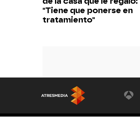
de la casa que le regaló:
"Tiene que ponerse en
tratamiento"
© Atresmedia Corporación de Medios de Comunicaci
- A. Isla Graciosa 13, 28703, S.S. de los Reyes, Madri
Reservados todos los derechos