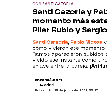
CON SANTI CAZORLA
Santi Cazorla y Pa
momento más estel
Pilar Rubio y Serg
Santi Carzorla
,
Pablo Motos
y
cómo vivieron ese momento en
Ramos aparecieron subidos a
vivido ese instante como uno
enlace entre la pareja.
¡Así f
antena3.com
Madrid
Publicado:
19 de junio de 2019, 22:17