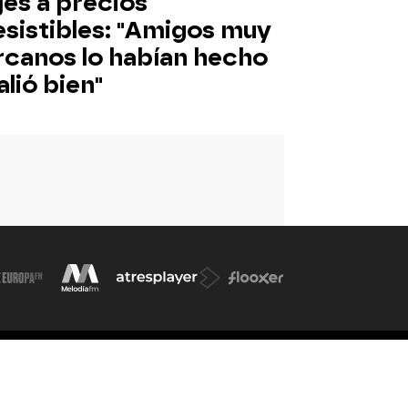
jes a precios
esistibles: "Amigos muy
rcanos lo habían hecho
alió bien"
d. de participación
iones
Accesibilidad