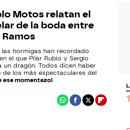
blo Motos relatan el
ar de la boda entre
io Ramos
 las hormigas han recordado
 el que Pilar Rubio y Sergio
 un dragón. Todos dicen haber
 de los más espectaculares del
ue ese momentazo!
L
Whatsapp
Facebook
X
Flipboard