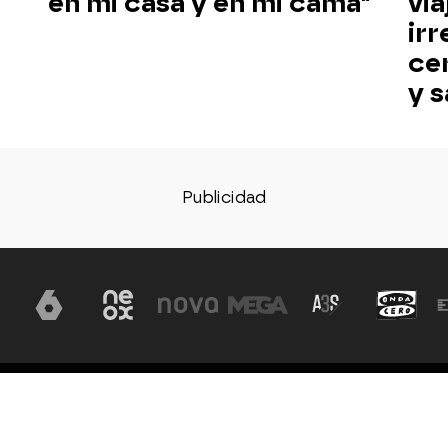
en mi casa y en mi cama"
via
irr
ce
y s
Aviso legal
Política de privacidad
Política de cookies
Con
ón, S.A
d.
Configuración de privacidad
Configuración de notificac