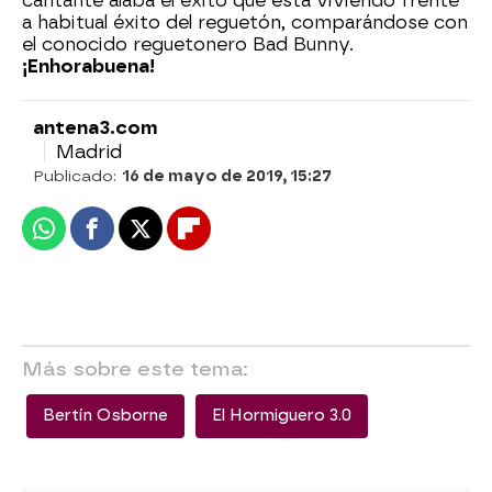
cantante alaba el éxito que está viviendo frente
a habitual éxito del reguetón, comparándose con
el conocido reguetonero Bad Bunny.
¡Enhorabuena!
antena3.com
Madrid
Publicado:
16 de mayo de 2019, 15:27
Whatsapp
Facebook
X
Flipboard
Más sobre este tema:
Bertín Osborne
El Hormiguero 3.0