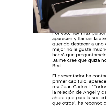
para presentar la recién
que ya se pueden disfru
ATRESplayer PREMIUM.
formaron
Ángel Cristo 
ochenta, así como en to
Por eso, hay más person
aparecen y llaman la ate
querido destacar a uno 
mejor no le gusta mucho 
habrá que preguntárselo
Jaime cree que quizá no 
Real.
El presentador ha conta
primer capítulo, aparec
rey Juan Carlos I. "Tod
la relación de Ángel y d
ahora que para la socie
que otros", ha reconoci