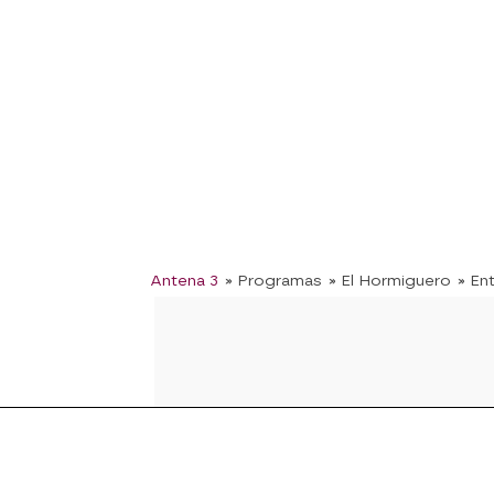
Antena 3
» Programas
» El Hormiguero
» En