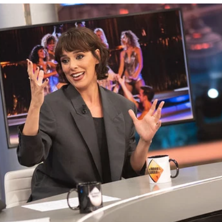
Whatsapp
Facebook
X
Flipboa
Cuesta
han visitado '
El Hormiguero
'