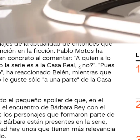
 estrenada serie de
'
Cristo y Rey
',
de la
tar los dos primeros capítulos en
Está basada en la mediática pareja que
y Bárbara Rey
durante los años
do lo que rodeó sus vidas.
ajes de la actualidad de entonces que
nción en la ficción. Pablo Motos ha
L
en concreto al comentar: "A quien a lo
la serie es a la Casa Real, ¿no?". "Pues
", ha reaccionado Belén, mientras que
le guste sólo "a una parte" de la Casa
do el pequeño spoiler de que, en el
e el encuentro de Bárbara Rey con el
os los personajes que formaron parte de
e Bárbara están presentes en la serie,
dad hay unos que tienen más relevancia
do.