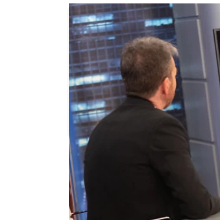
El Hormiguero
Publicado:
18 de enero de 2023, 08:24
Jaime Lorente
y
Belén 