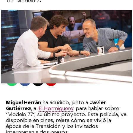
de "Modelo 77"
El Hormiguero
Madrid
Publicado:
10 de octubre de 2022, 23:06
Whatsapp
Facebook
X
Flipboard
Miguel Herrán
ha acudido, junto a
Javier
Gutiérrez
, a '
El Hormiguero
' para hablar sobre
"Modelo 77", su último proyecto. Esta película, ya
disponible en cines, relata cómo se vivió la
época de la Transición y los invitados
interpretan a dos presos.