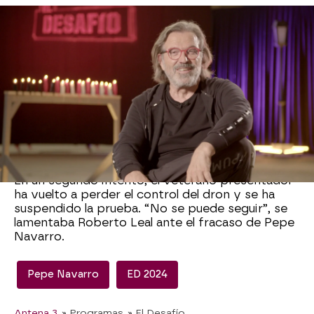
La prueba de Pepe Navarro consiste en
completar un circuito y apagar unas velas con el
dron manejándolo a una altura constante.
El concursante ha tenido que ser muy sutil y solo
tiene la visión de la cámara frontal del dron, por
lo que si se deja una vela no lo podrá ver. En la
primera parte del circuito, Pepe Navarro se ha
dejado dos velas encendidas y ha perdido el
control del dron.
En un segundo intento, el veterano presentador
ha vuelto a perder el control del dron y se ha
suspendido la prueba. “No se puede seguir”, se
lamentaba Roberto Leal ante el fracaso de Pepe
Navarro.
Pepe Navarro
ED 2024
Antena 3
» Programas
» El Desafío