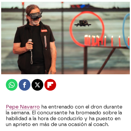
¡Puro show! Marta Díaz deslumbra como
Rihanna en un espectáculo inolvidable
Carmen Pardo
Publicado:
15 de marzo de 2024, 23:59
Whatsapp
Facebook
X
Flipboard
Pepe Navarro
ha entrenado con el dron durante
la semana. El concursante ha bromeado sobre la
habilidad a la hora de conducirlo y ha puesto en
un aprieto en más de una ocasión al coach.