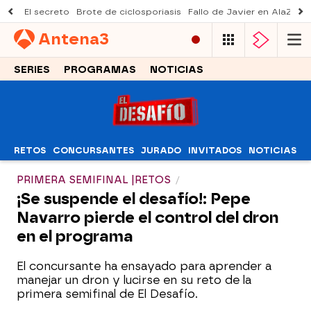
El secreto
Brote de ciclosporiasis
Fallo de Javier en AlaZ
Mu
Antena
3
SERIES
PROGRAMAS
NOTICIAS
RETOS
CONCURSANTES
JURADO
INVITADOS
NOTICIAS
PRIMERA SEMIFINAL |RETOS
¡Se suspende el desafío!: Pepe
Navarro pierde el control del dron
en el programa
El concursante ha ensayado para aprender a
manejar un dron y lucirse en su reto de la
primera semifinal de El Desafío.