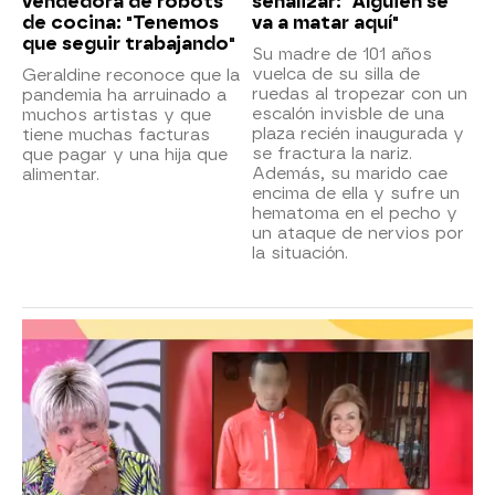
vendedora de robots
señalizar: "Alguien se
de cocina: "Tenemos
va a matar aquí"
que seguir trabajando"
Su madre de 101 años
vuelca de su silla de
Geraldine reconoce que la
ruedas al tropezar con un
pandemia ha arruinado a
escalón invisble de una
muchos artistas y que
plaza recién inaugurada y
tiene muchas facturas
se fractura la nariz.
que pagar y una hija que
Además, su marido cae
alimentar.
encima de ella y sufre un
hematoma en el pecho y
un ataque de nervios por
la situación.