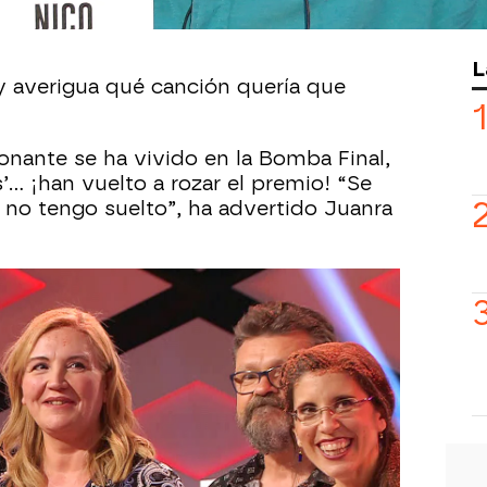
minado dejándose llevar por un éxito
L
 y averigua qué canción quería que
ante se ha vivido en la Bomba Final,
s’… ¡han vuelto a rozar el premio! “Se
o no tengo suelto”, ha advertido Juanra