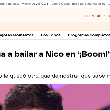
rtilla de pisto
Muere David Owiri
Crisis Ceuta
Boda de Susanna Griso
C
EN DIRECT
ejores Momentos
Los Lobos
Programas completo
 a bailar a Nico en ‘¡Boom!’:
o le quedó otra que demostrar que sabe mo