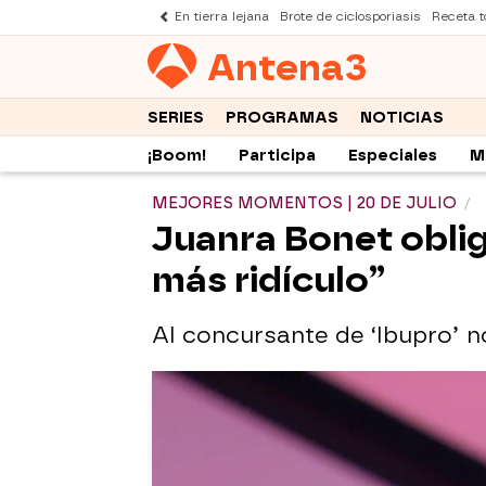
En tierra lejana
Brote de ciclosporiasis
Receta to
Antena
3
SERIES
PROGRAMAS
NOTICIAS
¡Boom!
Participa
Especiales
M
MEJORES MOMENTOS | 20 DE JULIO
Juanra Bonet obliga
más ridículo”
Al concursante de ‘Ibupro’ n