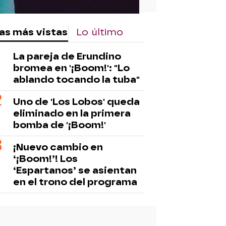
as más vistas
Lo último
La pareja de Erundino
bromea en '¡Boom!': "Lo
ablando tocando la tuba"
Uno de 'Los Lobos' queda
eliminado en la primera
bomba de '¡Boom!'
¡Nuevo cambio en
‘¡Boom!’! Los
‘Espartanos’ se asientan
en el trono del programa