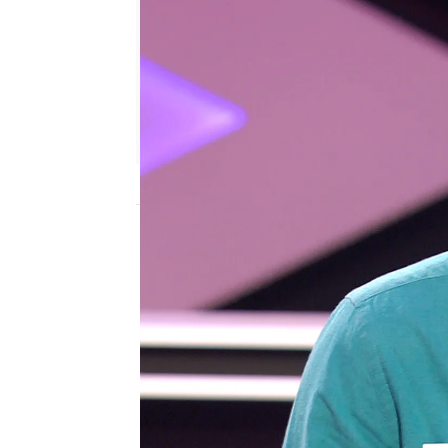
antena3.com
Madrid
Publicado:
20 de julio de 2021, 19:19
Es muy poco habitual q
hacer algo que esa pers
podido resistir. ¡Ha obli
‘Ibupro’!
“Si no bailas, es más rid