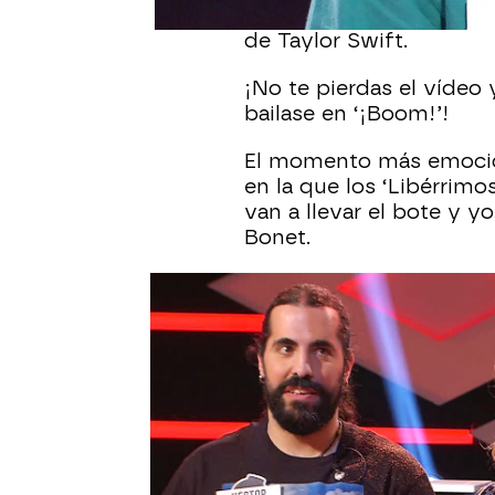
concursante, que ha ter
de Taylor Swift.
¡No te pierdas el vídeo
bailase en ‘¡Boom!’!
El momento más emocion
en la que los ‘Libérrimo
van a llevar el bote y y
Bonet.
fase inicial boom
Juanra Bonet