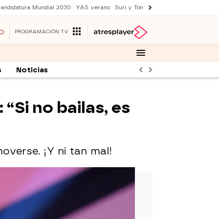
andidatura Mundial 2030
YAS verano
Suri y Tom Cruise
Una nueva vida
O
PROGRAMACIÓN TV
s
Noticias
Anterior
Siguiente
 “Si no bailas, es
verse. ¡Y ni tan mal!