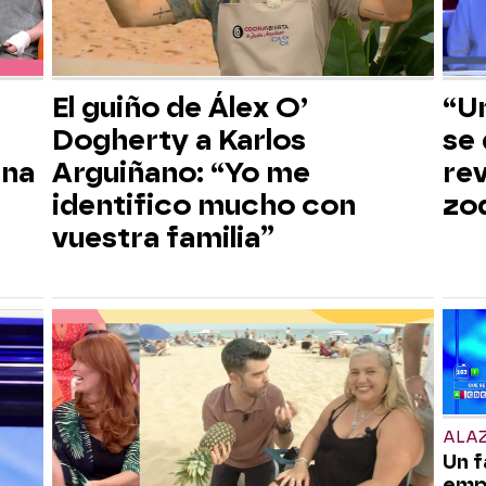
El guiño de Álex O’
“Un
Dogherty a Karlos
se 
ana
Arguiñano: “Yo me
rev
identifico mucho con
zo
vuestra familia”
ALAZ
Un f
empe