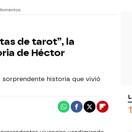
 Momentos
tas de tarot”, la
ria de Héctor
 sorprendente historia que vivió
L
Whatsapp
Facebook
X
Flipboard