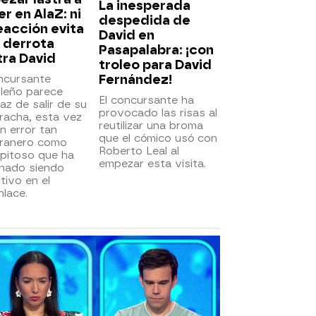
La inesperada
er en AlaZ: ni
despedida de
eacción evita
David en
 derrota
Pasapalabra: ¡con
ra David
troleo para David
Fernández!
ncursante
ileño parece
El concursante ha
az de salir de su
provocado las risas al
racha, esta vez
reutilizar una broma
n error tan
que el cómico usó con
ranero como
Roberto Leal al
epitoso que ha
empezar esta visita.
inado siendo
itivo en el
lace.