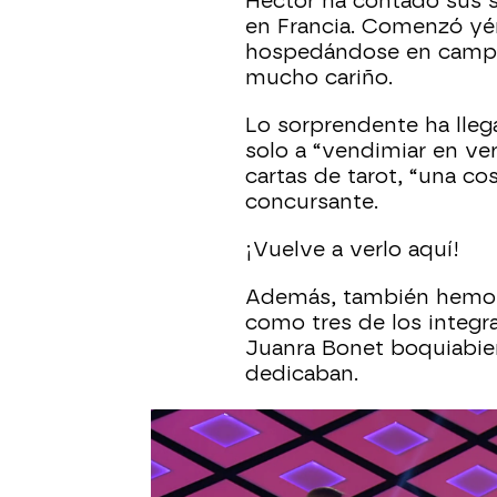
Héctor ha contado sus 
en Francia. Comenzó yé
hospedándose en campi
mucho cariño.
Lo sorprendente ha lle
solo a “vendimiar en ver
cartas de tarot, “una co
concursante.
¡Vuelve a verlo aquí!
Además, también hemos
como tres de los integr
Juanra Bonet boquiabie
dedicaban.
Más sobre este tema: