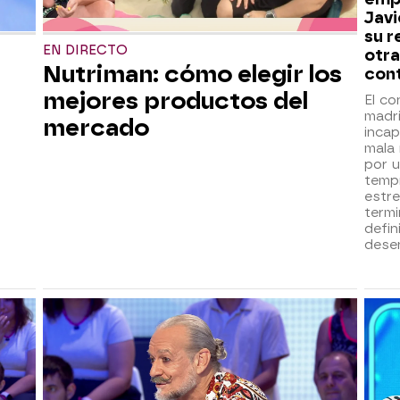
Javi
su r
EN DIRECTO
otra
Nutriman: cómo elegir los
cont
mejores productos del
El co
madr
mercado
incap
mala 
por u
temp
estr
term
defin
desen