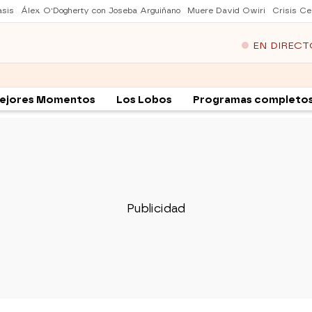
asis
Álex O'Dogherty con Joseba Arguiñano
Muere David Owiri
Crisis Ce
EN DIRECT
ejores Momentos
Los Lobos
Programas completo