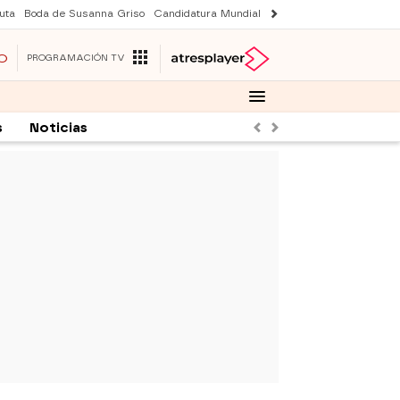
uta
Boda de Susanna Griso
Candidatura Mundial 2030
Laura Rozalen de S
O
PROGRAMACIÓN TV
s
Noticias
Anterior
Siguiente