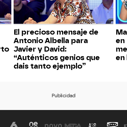
El precioso mensaje de
Mar
Antonio Albella para
en 
rto
Javier y David:
mej
“Auténticos genios que
en 
dais tanto ejemplo”