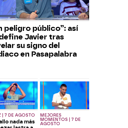
 peligro público”: así
define Javier tras
elar su signo del
diaco en Pasapalabra
 | 7 DE AGOSTO
MEJORES
MOMENTOS | 7 DE
allo nada más
AGOSTO
zar lastra a