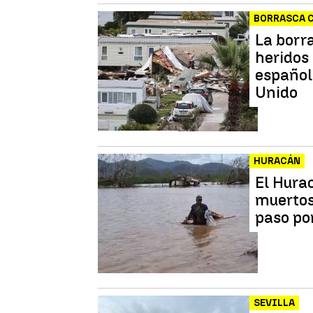
BORRASCA 
La borr
heridos 
español
Unido
HURACÁN
El Hura
muertos
paso por
SEVILLA