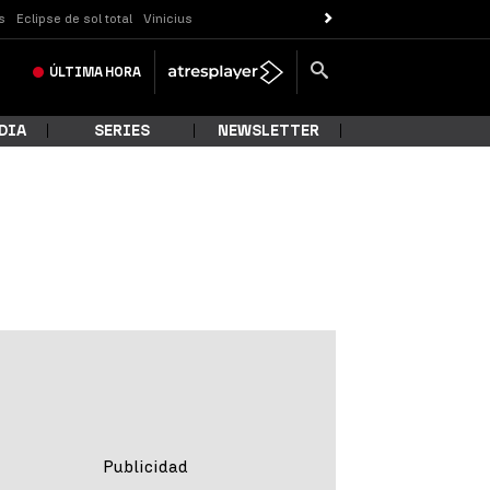
s
Eclipse de sol total
Vinicius
ÚLTIMA
HORA
DIA
SERIES
NEWSLETTER