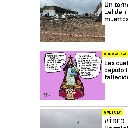
Un torna
del der
muertos 
BORRASCAS
Las cua
dejado l
fallecid
GALICIA
VÍDEO | 