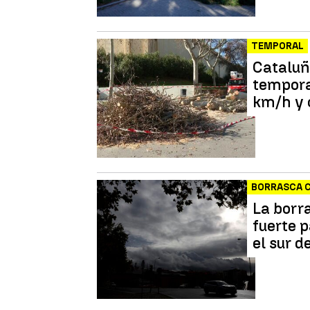
TEMPORAL
Cataluñ
tempora
km/h y 
BORRASCA 
La borr
fuerte 
el sur d