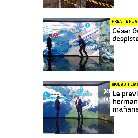
FRENTE FU
César G
despista
NUEVO TEM
La previ
hermana
mañana