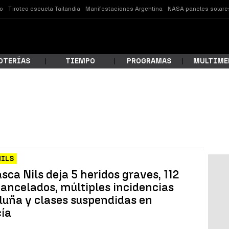
o
Tiroteo escuela Tailandia
Manifestaciones Argentina
NASA paneles solare
OTERÍAS
TIEMPO
PROGRAMAS
MULTIME
 estás buscando?
NILS
sca Nils deja 5 heridos graves, 112
cancelados, múltiples incidencias
luña y clases suspendidas en
ía
ar