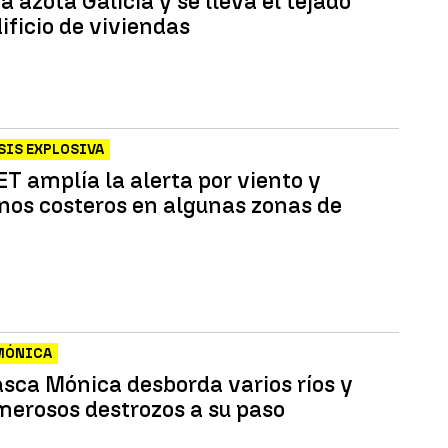
 azota Galicia y se lleva el tejado
ificio de viviendas
SIS EXPLOSIVA
T amplía la alerta por viento y
os costeros en algunas zonas de
MÓNICA
asca Mónica desborda varios ríos y
merosos destrozos a su paso