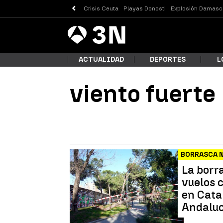
Crisis Ceuta
Playas Donosti
Explosión Damasc
Antena
Noticias
3
ACTUALIDAD
DEPORTES
L
viento fuerte
¿Qué
BORRASCA 
La borra
vuelos 
en Cata
Andaluc
Busc