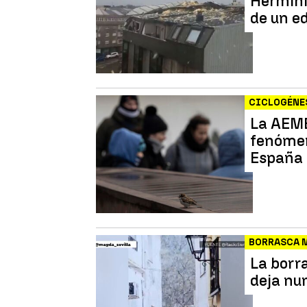
Herminia
de un ed
CICLOGÉNE
La AEME
fenómen
España
BORRASCA 
La borr
deja nu