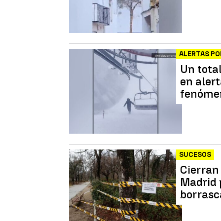
ALERTAS P
Un tota
en alert
fenómen
SUCESOS
Cierran 
Madrid p
borrasc