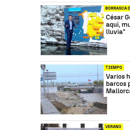
BORRASCA 
César G
aquí, m
lluvia"
TIEMPO
Varios 
barcos 
Mallorc
VERANO