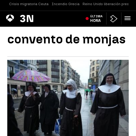
Crisis migratoria Ceuta
Incendio Grecia
Reino Unido liberación presos
Antena
ÚLTIMA
Noticias
3
HORA
convento de monjas