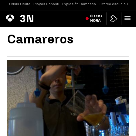
Crisis Ceuta
Playas Donosti
Explosión Damasco
Tiroteo escuela Taila
Antena
ÚLTIMA
Noticias
3
HORA
Camareros