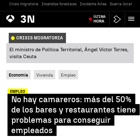
Crisis migratoria
Incendios forestales
Incidente Altea
Guerra Ucrania
Antena
ÚLTIMA
Noticias
3
HORA
CRISIS MIGRATORIA
El ministro de Política Territorial, Ángel Víctor Torres,
visita Ceuta
Economía
Vivienda
Empleo
EMPLEO
No hay camareros: más del 50%
de los bares y restaurantes tiene
problemas para conseguir
empleados