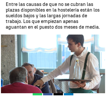
Entre las causas de que no se cubran las
plazas disponibles en la hostelería están los
sueldos bajos y las largas jornadas de
trabajo. Los que empiezan apenas
aguantan en el puesto dos meses de media.
Las razones de la falta de camareros |
Antena 3 Noticias
Ángel Pinto
Actualizado:
12 de marzo de 2024, 11:16
Publicado:
12 de marzo de 2024, 09:13
Whatsapp
Facebook
X
Linkedin