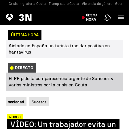
Crisis migratoria Ceuta
Trump sobre Ceuta
Violencia de género
Guerra U
Antena
ÚLTIMA
Noticias
3
HORA
ÚLTIMA HORA
Aislado en España un turista tras dar positivo en
hantavirus
DIRECTO
El PP pide la comparecencia urgente de Sánchez y
varios ministros por la crisis en Ceuta
sociedad
Sucesos
ROBOS
VÍDEO: Un trabajador evita un