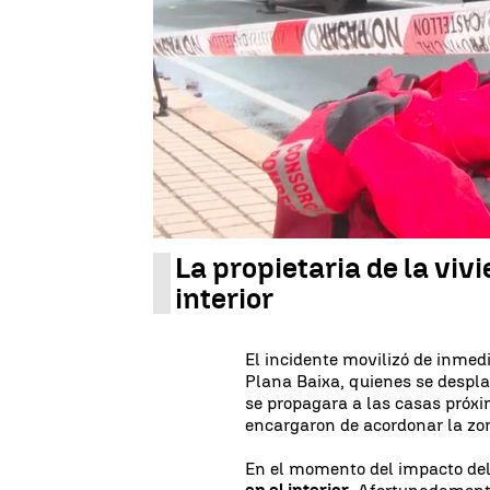
La mañana de este lunes, la tr
provincia de Castellón, fue in
impactó directamente
sobre e
Alfondeguilla, en el conocido ba
El rayo, producto de una
torme
Valenciana, provocó un
incend
llamas se extendieron rápidam
terminó colapsando.
La propietaria de la viv
interior
El incidente movilizó de inmed
Plana Baixa, quienes se desplaz
se propagara a las casas próxim
encargaron de acordonar la zon
En el momento del impacto del