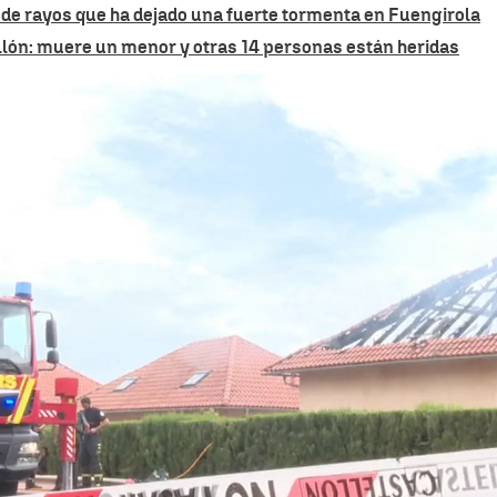
de rayos que ha dejado una fuerte tormenta en Fuengirola
ellón: muere un menor y otras 14 personas están heridas
Incendio en la Vall d'Uixó: Un rayo desata el fuego e
Whatsapp
Facebook
X
Linkedin