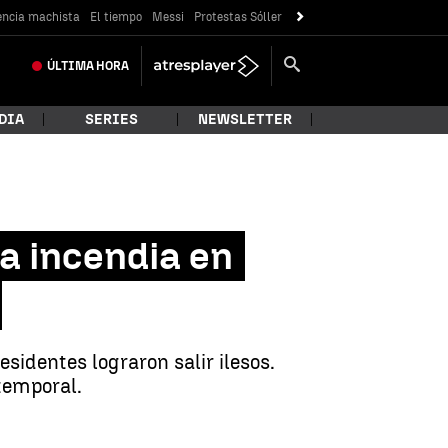
encia machista
El tiempo
Messi
Protestas Sóller
ÚLTIMA
HORA
DIA
SERIES
NEWSLETTER
a incendia en
sidentes lograron salir ilesos.
temporal.