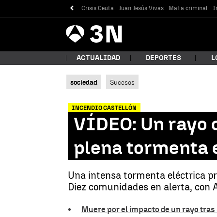
Crisis Ceuta
Juan Jesús Vivas
Mafia criminal
I
Antena
Noticias
3
ACTUALIDAD
DEPORTES
L
sociedad
Sucesos
¿Qué
INCENDIO CASTELLÓN
VÍDEO: Un rayo c
plena tormenta e
Una intensa tormenta eléctrica pro
Diez comunidades en alerta, con A
Bus
Muere por el impacto de un rayo tras