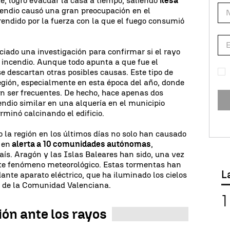
, logró evacuar la casa a tiempo, saliendo
ilesa
ncendio causó una gran preocupación en el
rendido por la fuerza con la que el fuego consumió
ciado una investigación para confirmar si el rayo
 incendio. Aunque todo apunta a que fue el
e descartan otras posibles causas. Este tipo de
región, especialmente en esta época del año, donde
n ser frecuentes. De hecho, hace apenas dos
ndio similar en una alquería en el municipio
rminó calcinando el edificio.
la región en los últimos días no solo han causado
 en
alerta a 10 comunidades autónomas
,
aís. Aragón y las Islas Baleares han sido, una vez
te fenómeno meteorológico. Estas tormentas han
L
te aparato eléctrico, que ha iluminado los cielos
as de la Comunidad Valenciana.
ón ante los rayos