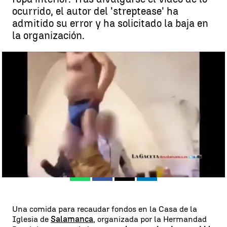
ocurrido, el autor del 'streptease' ha
admitido su error y ha solicitado la baja en
la organización.
Un evento de la Hermandad Dominicana de Salamanca termina con
un 'streptease' en la Casa de la Iglesia |
Agencias
Madrid
Agencias
Publicado:
02 de mayo de 2018, 12:36
Whatsapp
Facebook
X
Linkedin
Una comida para recaudar fondos en la Casa de la
Iglesia de
Salamanca
, organizada por la Hermandad