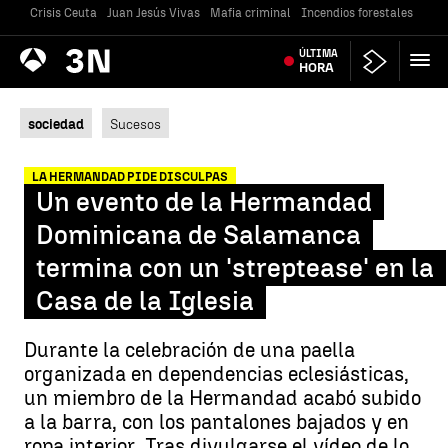
Crisis Ceuta
Juan Jesús Vivas
Mafia criminal
Incendios forestales
Vivi
Antena
ÚLTIMA
Noticias
3
HORA
sociedad
Sucesos
LA HERMANDAD PIDE DISCULPAS
Un evento de la Hermandad
Dominicana de Salamanca
termina con un 'streptease' en la
Casa de la Iglesia
Durante la celebración de una paella
organizada en dependencias eclesiásticas,
un miembro de la Hermandad acabó subido
a la barra, con los pantalones bajados y en
ropa interior. Tras divulgarse el vídeo de lo