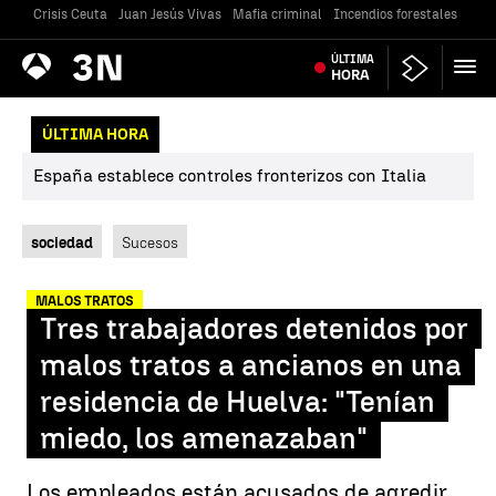
Crisis Ceuta
Juan Jesús Vivas
Mafia criminal
Incendios forestales
Vivi
Antena
ÚLTIMA
Noticias
3
HORA
ÚLTIMA HORA
España establece controles fronterizos con Italia
sociedad
Sucesos
MALOS TRATOS
Tres trabajadores detenidos por
malos tratos a ancianos en una
residencia de Huelva: "Tenían
miedo, los amenazaban"
Los empleados están acusados de agredir