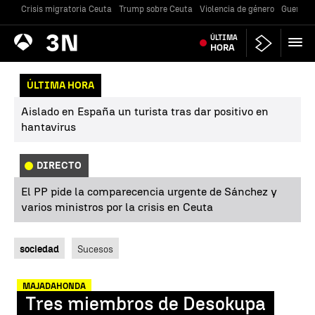
Crisis migratoria Ceuta
Trump sobre Ceuta
Violencia de género
Guerra U
Antena
ÚLTIMA
Noticias
3
HORA
ÚLTIMA HORA
Aislado en España un turista tras dar positivo en
hantavirus
DIRECTO
El PP pide la comparecencia urgente de Sánchez y
varios ministros por la crisis en Ceuta
sociedad
Sucesos
MAJADAHONDA
Tres miembros de Desokupa