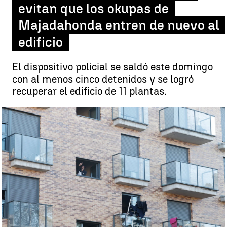
evitan que los okupas de
Majadahonda entren de nuevo al
edificio
El dispositivo policial se saldó este domingo
con al menos cinco detenidos y se logró
recuperar el edificio de 11 plantas.
Tres miembros de Desokupa logran ecitar que los okupas de
Majadahonda entren de nuevo al edificio |
EFE
Paula V. Sisó
Publicado:
17 de abril de 2023, 09:41