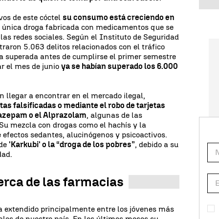
vos de este cóctel
su consumo está creciendo en
la única droga fabricada con medicamentos que se
las redes sociales. Según el Instituto de Seguridad
raron 5.063 delitos relacionados con el tráfico
ya superada antes de cumplirse el primer semestre
r el mes de junio
ya se habían superado los 6.000
llegar a encontrar en el mercado ilegal,
tas falsificadas o mediante el robo de tarjetas
zepam o el Alprazolam
, algunas de las
u mezcla con drogas como el hachís y la
 efectos sedantes, alucinógenos y psicoactivos.
 de
'Karkubi' o la “droga de los pobres”
, debido a su
dad.
rca de las farmacias
a extendido principalmente entre los jóvenes más
les de nuestro país. En los últimos meses su