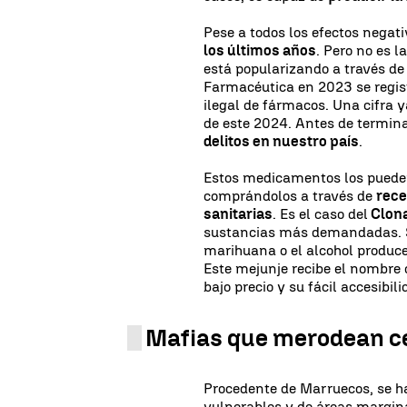
Pese a todos los efectos negati
los últimos años
. Pero no es 
está popularizando a través de 
Farmacéutica en 2023 se regist
ilegal de fármacos. Una cifra 
de este 2024. Antes de termina
delitos en nuestro país
.
Estos medicamentos los pueden 
comprándolos a través de
rece
sanitarias
. Es el caso del
Clona
sustancias más demandadas. S
marihuana o el alcohol produce
Este mejunje recibe el nombre
bajo precio y su fácil accesibili
Mafias que merodean ce
Procedente de Marruecos, se h
vulnerables y de áreas margina