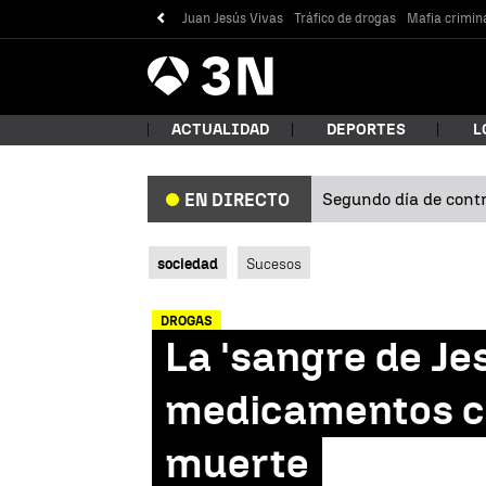
Juan Jesús Vivas
Tráfico de drogas
Mafia crimin
Antena
Noticias
3
ACTUALIDAD
DEPORTES
L
Segundo día de contro
EN DIRECTO
¿Qué
sociedad
Sucesos
DROGAS
La 'sangre de Je
medicamentos co
muerte
Bus