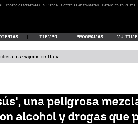
al
Incendios forestales
Vivienda
Controles en fronteras
Detención en Palma
OTERÍAS
TIEMPO
PROGRAMAS
MULTIME
les a los viajeros de Italia
 estás buscando?
sús', una peligrosa mezcl
n alcohol y drogas que p
car