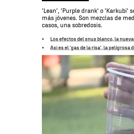
'Lean', 'Purple drank' o 'Karkubi'
más jóvenes. Son mezclas de medi
casos, una sobredosis.
Los efectos del snus blanco, la nueva
Así es el 'gas de la risa', la peligros