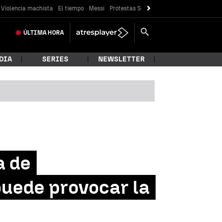
Violencia machista
El tiempo
Messi
Protestas Sóller
Crisis Ceuta
ÚLTIMA
HORA
DIA
SERIES
NEWSLETTER
a de
uede provocar la