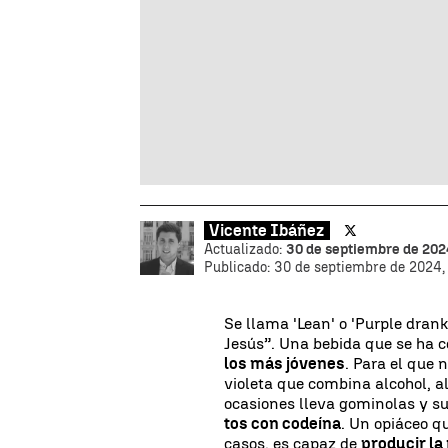
Vicente Ibáñez
Actualizado:
30 de septiembre de 2024
Publicado:
30 de septiembre de 2024,
Se llama 'Lean' o 'Purple dran
Jesús”. Una bebida que se ha 
los más jóvenes
. Para el que 
violeta que combina alcohol, a
ocasiones lleva gominolas y su
tos con codeína
. Un opiáceo q
casos, es capaz de
producir la