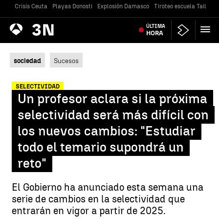
Crisis Ceuta
Playas Donosti
Explosión Damasco
Tiroteo escuela Tailandi
Antena
ÚLTIMA
Noticias
3
HORA
sociedad
Sucesos
SELECTIVIDAD
Un profesor aclara si la próxima
selectividad será más difícil con
los nuevos cambios: "Estudiar
todo el temario supondrá un
reto"
El Gobierno ha anunciado esta semana una
serie de cambios en la selectividad que
entrarán en vigor a partir de 2025.