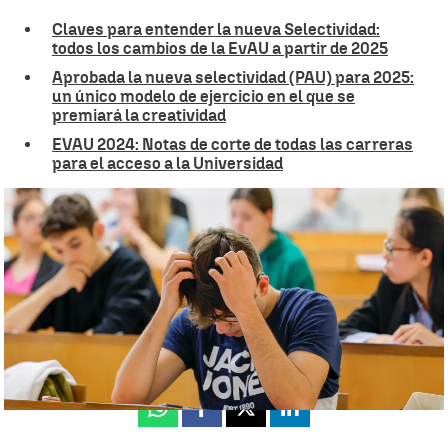
Claves para entender la nueva Selectividad:
todos los cambios de la EvAU a partir de 2025
Aprobada la nueva selectividad (PAU) para 2025:
un único modelo de ejercicio en el que se
premiará la creatividad
EVAU 2024: Notas de corte de todas las carreras
para el acceso a la Universidad
¿Será más o menos difícil la nueva selectividad? |
EFE (archivo)
Miguel Salazar
Publicado:
13 de junio de 2024, 14:44
Whatsapp
Facebook
X
Linkedin