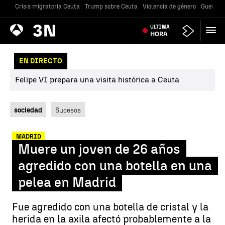
Crisis migratoria Ceuta
Trump sobre Ceuta
Violencia de género
Guerra U
Antena
ÚLTIMA
Noticias
3
HORA
EN DIRECTO
Felipe VI prepara una visita histórica a Ceuta
sociedad
Sucesos
MADRID
Muere un joven de 26 años
agredido con una botella en una
pelea en Madrid
Fue agredido con una botella de cristal y la
herida en la axila afectó probablemente a la