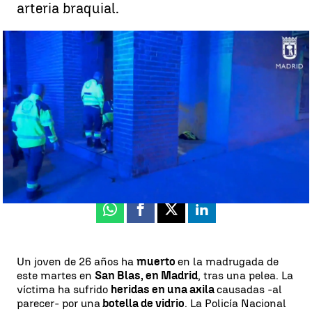
arteria braquial.
Muere tras ser agredido con una botella en una pelea en Madrid |
Antena 3 Noticias
Luis Alcantud
Publicado:
17 de septiembre de 2024, 09:41
Whatsapp
Facebook
X
Linkedin
Un joven de 26 años ha
muerto
en la madrugada de
este martes en
San Blas, en Madrid
, tras una pelea. La
víctima ha sufrido
heridas en una axila
causadas -al
parecer- por una
botella de vidrio
. La Policía Nacional