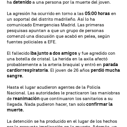
ha
detenido
a una persona por la muerte del joven.
La agresión ha ocurrido en torno a las
05:00 horas
en
un soportal del distrito madrileño. Así lo ha
comunicado Emergencias Madrid. Las primeras
pesquisas apuntan a que un grupo de personas
comenzó una discusión que acabó en pelea, según
fuentes policiales a EFE.
El fallecido
iba junto a dos amigos
y fue agredido con
una botella de cristal. La herida en la axila afectó
probablemente a la arteria braquial y entró en
parada
cardiorrespiratoria
. El joven de 26 años
perdió mucha
sangre.
Hasta el lugar acudieron agentes de la Policía
Nacional. Las autoridades le practicaron las maniobras
de
reanimación
que continuaron los sanitarios a su
llegada. Nada pudieron hacer, tan solo
confirmar la
muerte.
La detención se ha producido en el lugar de los hechos
por la presunta implicación en la muerte. Además, un