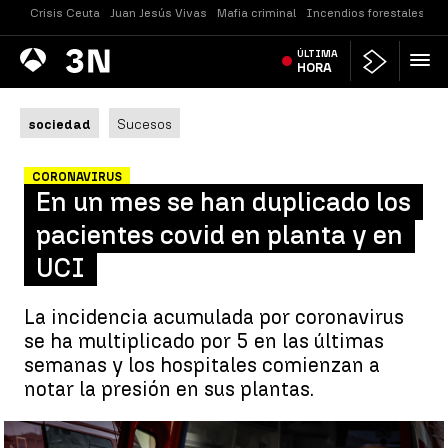
Crisis Ceuta
Juan Jesús Vivas
Mafia criminal
Incendios forestales
Vi
Antena
ÚLTIMA
Noticias
3
HORA
sociedad
Sucesos
CORONAVIRUS
En un mes se han duplicado los
pacientes covid en planta y en
UCI
La incidencia acumulada por coronavirus
se ha multiplicado por 5 en las últimas
semanas y los hospitales comienzan a
notar la presión en sus plantas.
En un mes se han duplicado los pacientes covid en planta y en