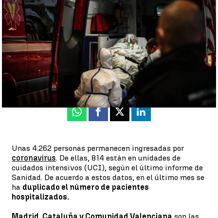
UCI |
EFE
Rosa María Salcedo
Publicado:
07 de diciembre de 2021, 15:45
Whatsapp
Facebook
X
Linkedin
Unas 4.262 personas permanecen ingresadas por
coronavirus
. De ellas, 814 están en unidades de
cuidados intensivos (UCI), según el último informe de
Sanidad. De acuerdo a estos datos, en el último mes se
ha
duplicado el número de pacientes
hospitalizados.
Madrid, Cataluña y Comunidad Valenciana
son las