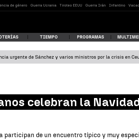
lencia de género
Guerra Ucrania
Tiroteo EEUU
Guerra Irán
Infantino
Vacac
OTERÍAS
TIEMPO
PROGRAMAS
MULTIME
cia urgente de Sánchez y varios ministros por la crisis en Ce
 estás buscando?
nos celebran la Navidad
ar
a participan de un encuentro típico y muy especi