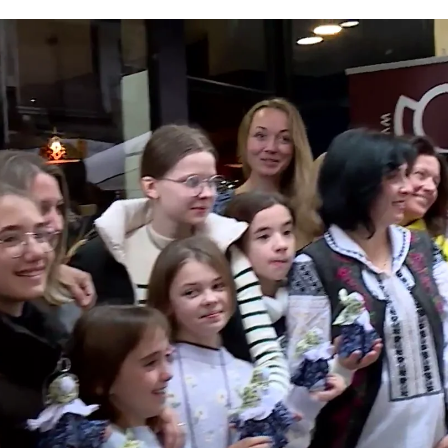
Menores Ucranianos celebran la
Whatsapp
Facebook
X
Linkedin
mbre a
Valencia
huyendo de las bombas y la