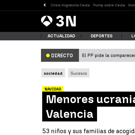
Crisis migratoria Ceuta
Trump sobre Ceuta
Vio
Antena
Noticias
3
ACTUALIDAD
DEPORTES
L
El PP pide la comparecen
DIRECTO
¿Qué
sociedad
Sucesos
NAVIDAD
Menores ucrania
Valencia
Busc
53 niños y sus familias de acogid