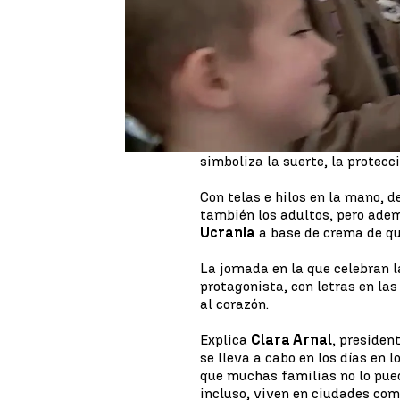
guerra
. Aquí los han acogido 
Juntos por la Vida
.
Los
niños y niñas que tienen 
Valencia, junto al mar, han hec
también de las fiestas de Navi
Hoy han dedicado la jornada a
de trapo
que cosían las madre
simboliza la suerte, la protecc
Con telas e hilos en la mano, 
también los adultos, pero ade
Ucrania
a base de crema de qu
La jornada en la que celebran 
protagonista, con letras en las
al corazón.
Explica
Clara Arnal
, presiden
se lleva a cabo en los días en 
que muchas familias no lo pued
incluso, viven en ciudades co