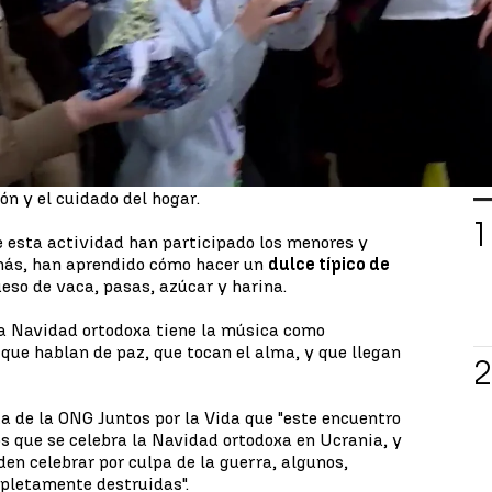
un grupo de familias que colaboran con la ONG
entre 6 y 12 años
, están pasando unos días en
ho visitas culturales y turísticas, y han disfrutado
dad y de la cabalgata y los
regalos de Reyes
.
 realizar manualidades, en concreto, una
muñeca
L
s ucranianas antiguamente para sus hijos y que
ión y el cuidado del hogar.
de esta actividad han participado los menores y
más, han aprendido cómo hacer un
dulce típico de
eso de vaca, pasas, azúcar y harina.
la Navidad ortodoxa tiene la música como
 que hablan de paz, que tocan el alma, y que llegan
ta de la ONG Juntos por la Vida que "este encuentro
los que se celebra la Navidad ortodoxa en Ucrania, y
en celebrar por culpa de la guerra, algunos,
mpletamente destruidas".