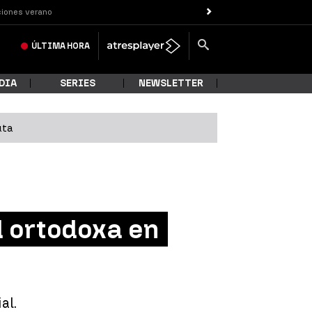
iones verano
ÚLTIMA
HORA
DIA
SERIES
NEWSLETTER
uta
 ortodoxa en
al.