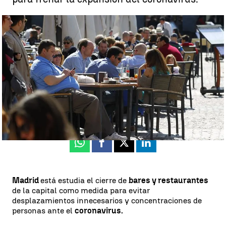
Madrid estudia cerrar bares y restaurantes por el coronavirus y
suspende las autorizaciones de terrazas |
Antena 3 Noticias
Antena 3 Noticias
Actualizado:
13 de marzo de 2020, 09:59
Publicado:
13 de marzo de 2020, 09:43
Whatsapp
Facebook
X
Linkedin
Madrid
está estudia el cierre de
bares y restaurantes
de la capital como medida para evitar
desplazamientos innecesarios y concentraciones de
personas ante el
coronavirus.