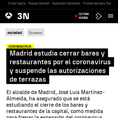
Crisis Ceuta
Playas Donosti
Explosión Damasco
Tiroteo escuela Tailandi
Antena
ÚLTIMA
Noticias
3
HORA
sociedad
Sucesos
CORONAVIRUS
Madrid estudia cerrar bares y
restaurantes por el coronavirus
y suspende las autorizaciones
de terrazas
El alcalde de Madrid, José Luis Martínez-
Almeida, ha asegurado que se está
estudiando el cierre de los bares y
restaurantes de la capital, como medida
para frenar la expansión del coronavirus.