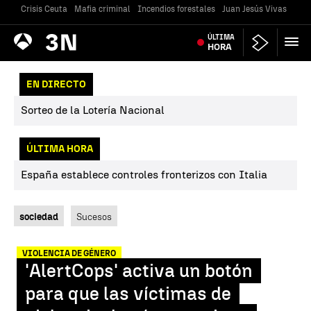
Crisis Ceuta
Mafia criminal
Incendios forestales
Juan Jesús Vivas
Vivi
Antena
ÚLTIMA
Noticias
3
HORA
EN DIRECTO
Sorteo de la Lotería Nacional
ÚLTIMA HORA
España establece controles fronterizos con Italia
sociedad
Sucesos
VIOLENCIA DE GÉNERO
'AlertCops' activa un botón
para que las víctimas de