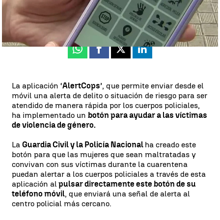
Antena 3 Noticias
Actualizado:
06 de abril de 2020, 16:16
Publicado:
06 de abril de 2020, 16:15
Whatsapp
Facebook
X
Linkedin
La aplicación ‘
AlertCops
’, que permite enviar desde el
móvil una alerta de delito o situación de riesgo para ser
atendido de manera rápida por los cuerpos policiales,
ha implementado un
botón para ayudar a las víctimas
de violencia de género.
La
Guardia Civil y la Policía Nacional
ha creado este
botón para que las mujeres que sean maltratadas y
convivan con sus víctimas durante la cuarentena
puedan alertar a los cuerpos policiales a través de esta
aplicación al
pulsar directamente este botón de su
teléfono móvil
, que enviará una señal de alerta al
centro policial más cercano.