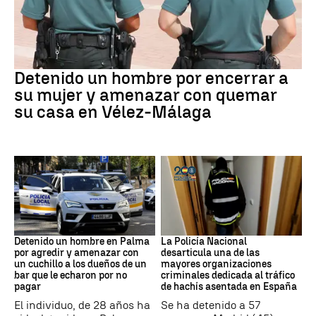
VIOLENCIA MACHISTA
Detenido un hombre por encerrar a
su mujer y amenazar con quemar
su casa en Vélez-Málaga
Detención
Narcotrafico
Detenido un hombre en Palma
La Policía Nacional
por agredir y amenazar con
desarticula una de las
un cuchillo a los dueños de un
mayores organizaciones
bar que le echaron por no
criminales dedicada al tráfico
pagar
de hachís asentada en España
El individuo, de 28 años ha
Se ha detenido a 57