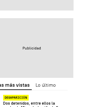
as más vistas
Lo último
DESAPARICIÓN
Dos detenidos, entre ellos la