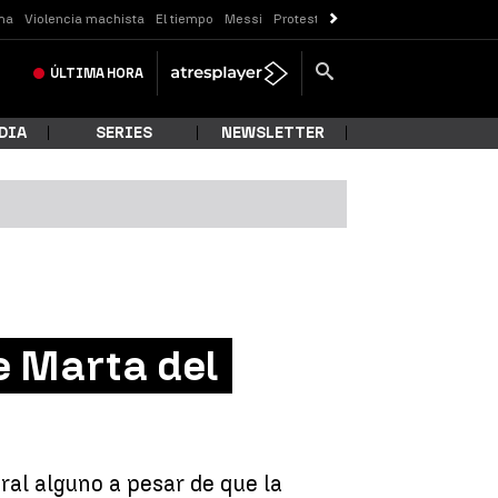
ma
Violencia machista
El tiempo
Messi
Protestas Sóller
Crisis Ceuta
ÚLTIMA
HORA
DIA
SERIES
NEWSLETTER
e Marta del
ral alguno a pesar de que la