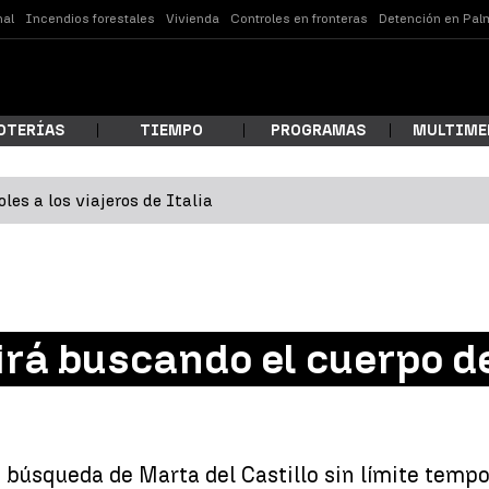
nal
Incendios forestales
Vivienda
Controles en fronteras
Detención en Pal
OTERÍAS
TIEMPO
PROGRAMAS
MULTIME
les a los viajeros de Italia
 estás buscando?
irá buscando el cuerpo d
ar
la búsqueda de Marta del Castillo sin límite tempo