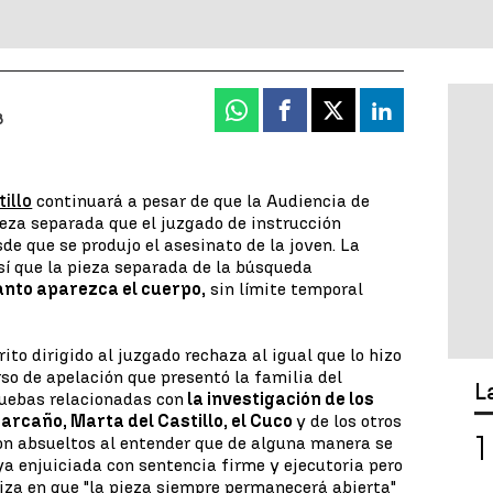
Whatsapp
Facebook
X
Linkedin
8
illo
continuará a pesar de que la Audiencia de
pieza separada que el juzgado de instrucción
e que se produjo el asesinato de la joven. La
así que la pieza separada de la búsqueda
nto aparezca el cuerpo,
sin límite temporal
rito dirigido al juzgado rechaza al igual que lo hizo
rso de apelación que presentó la familia del
L
ruebas relacionadas con
la investigación de los
arcaño, Marta del Castillo, el Cuco
y de los otros
on absueltos al entender que de alguna manera se
ya enjuiciada con sentencia firme y ejecutoria pero
tiza en que "la pieza siempre permanecerá abierta"