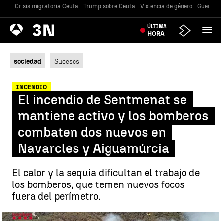
Crisis migratoria Ceuta
Trump sobre Ceuta
Violencia de género
Guerra U
Antena
ÚLTIMA
Noticias
3
HORA
sociedad
Sucesos
INCENDIO
El incendio de Sentmenat se
mantiene activo y los bomberos
combaten dos nuevos en
Navarcles y Aiguamúrcia
El calor y la sequía dificultan el trabajo de
los bomberos, que temen nuevos focos
fuera del perímetro.
El incendio de Sentmenat se mantiene activo y los bomberos