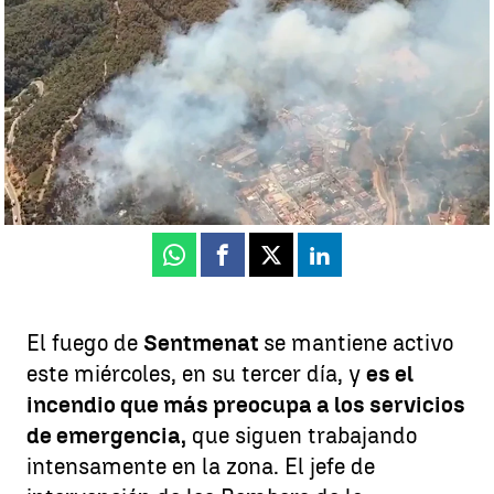
combaten dos nuevos en Navarcles y Aiguamúrcia |
Antena 3
Noticias
Alejandro Lorente | Blanca Escriche
Publicado:
08 de julio de 2026, 12:41
Whatsapp
Facebook
X
Linkedin
El fuego de
Sentmenat
se mantiene activo
este miércoles, en su tercer día, y
es el
incendio que más preocupa a los servicios
de emergencia,
que siguen trabajando
intensamente en la zona. El jefe de