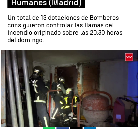
Humanes (Madrid)
Un total de 13 dotaciones de Bomberos
consiguieron controlar las llamas del
incendio originado sobre las 20:30 horas
del domingo.
Las imágenes del incendio en una gran nave industrial en
Humanes (Madrid) |
Antena 3 Noticias
Antena 3 Noticias
Publicado:
21 de febrero de 2022, 09:43
Whatsapp
Facebook
X
Linkedin