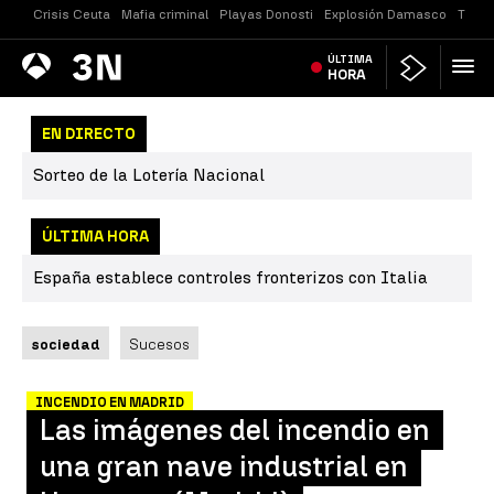
Crisis Ceuta
Mafia criminal
Playas Donosti
Explosión Damasco
Tirot
Antena
ÚLTIMA
Noticias
3
HORA
EN DIRECTO
Sorteo de la Lotería Nacional
ÚLTIMA HORA
España establece controles fronterizos con Italia
sociedad
Sucesos
INCENDIO EN MADRID
Las imágenes del incendio en
una gran nave industrial en