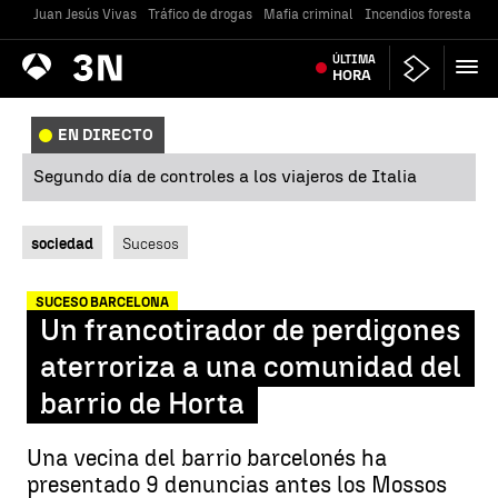
Juan Jesús Vivas
Tráfico de drogas
Mafia criminal
Incendios forestales
Antena
ÚLTIMA
Noticias
3
HORA
EN DIRECTO
Segundo día de controles a los viajeros de Italia
sociedad
Sucesos
SUCESO BARCELONA
Un francotirador de perdigones
aterroriza a una comunidad del
barrio de Horta
Una vecina del barrio barcelonés ha
presentado 9 denuncias antes los Mossos