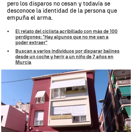
pero los disparos no cesan y todavía se
desconoce la identidad de la persona que
empuña el arma.
El relato del ciclista acribillado con más de 100
perdigones: "Hay algunos que no me van a
poder extraer"
Buscan a varios individuos por disparar balines
desde un coche y herir a un niño de 7 años en
Murcia
Un francotirador de perdigones aterroriza a una comunidad del
barrio de Horta
Carla Mayol
Publicado:
18 de junio de 2025, 13:06