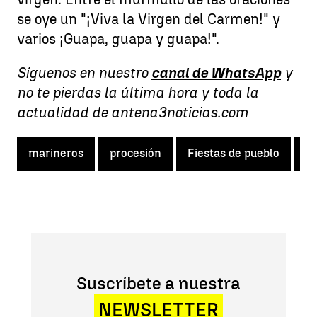
se oye un "¡Viva la Virgen del Carmen!" y
varios ¡Guapa, guapa y guapa!".
Síguenos en nuestro
canal de WhatsApp
y
no te pierdas la última hora y toda la
actualidad de antena3noticias.com
marineros
procesión
Fiestas de pueblo
R
Suscríbete a nuestra
NEWSLETTER