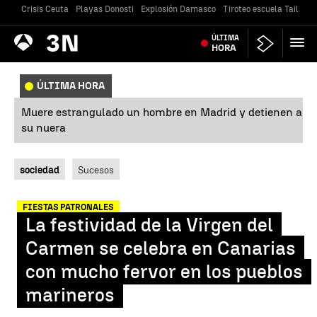
Crisis Ceuta
Playas Donosti
Explosión Damasco
Tiroteo escuela Tailandi
Antena
ÚLTIMA
Noticias
3
HORA
ÚLTIMA HORA
Muere estrangulado un hombre en Madrid y detienen a
su nuera
sociedad
Sucesos
FIESTAS PATRONALES
La festividad de la Virgen del
Carmen se celebra en Canarias
con mucho fervor en los pueblos
marineros