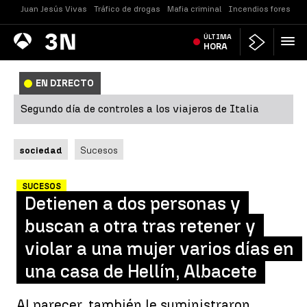
Juan Jesús Vivas
Tráfico de drogas
Mafia criminal
Incendios forestale
Antena
ÚLTIMA
Noticias
3
HORA
EN DIRECTO
Segundo día de controles a los viajeros de Italia
sociedad
Sucesos
SUCESOS
Detienen a dos personas y
buscan a otra tras retener y
violar a una mujer varios días en
una casa de Hellín, Albacete
Al parecer, también le suministraron