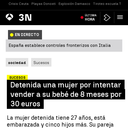
Crisis Ceuta
Playas Donosti
Explosión Damasco
Tiroteo escuela Taila
Antena
ÚLTIMA
Noticias
3
HORA
EN DIRECTO
España establece controles fronterizos con Italia
sociedad
Sucesos
SUCESOS
Detenida una mujer por intentar
vender a su bebé de 8 meses por
30 euros
La mujer detenida tiene 27 años, está
embarazada y cinco hijos más. Su pareja