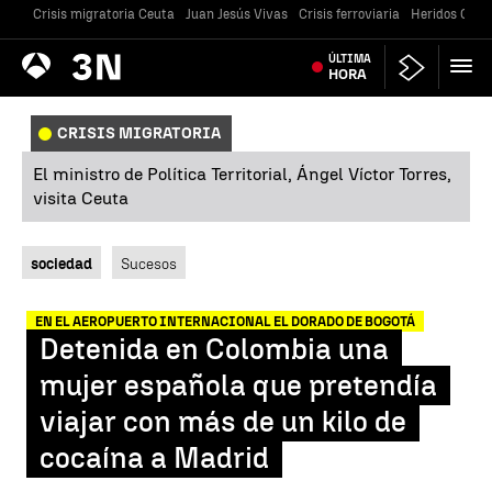
Crisis migratoria Ceuta
Juan Jesús Vivas
Crisis ferroviaria
Heridos Caste
Antena
ÚLTIMA
Noticias
3
HORA
CRISIS MIGRATORIA
El ministro de Política Territorial, Ángel Víctor Torres,
visita Ceuta
sociedad
Sucesos
EN EL AEROPUERTO INTERNACIONAL EL DORADO DE BOGOTÁ
Detenida en Colombia una
mujer española que pretendía
viajar con más de un kilo de
cocaína a Madrid