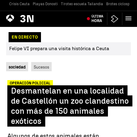
Crisis Ceuta
Playas Donosti
Tiroteo escuela Tailandia
Brotes ciclosporia
Antena
ÚLTIMA
Noticias
3
HORA
EN DIRECTO
Felipe VI prepara una visita histórica a Ceuta
sociedad
Sucesos
OPERACIÓN POLICIAL
Desmantelan en una localidad
de Castellón un zoo clandestino
con más de 150 animales
exóticos
Algunos de estos animales están