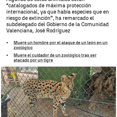
“catalogados de máxima protección
internacional, ya que había especies que en
riesgo de extinción”, ha remarcado el
subdelegado del Gobierno de la Comunidad
Valenciana, José Rodríguez
Muere un hombre por el ataque de un león en un
zoológico
Muere el cuidador de un zoológico tras ser
atacado por un tigre
El zoo clandestino de Castellón |
Guardia Civil
Emma Tomás
Publicado:
26 de agosto de 2025, 12:05